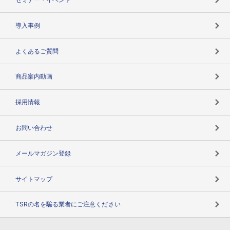
海外取引のノウハウ
パートナー体制
導入事例
企業データの有効活用
マルチステークホルダー
よくあるご質問
コンプライアンスチェック
商品案内動画
用語辞典
採用情報
お問い合わせ
メールマガジン登録
サイトマップ
TSRの名を騙る業者にご注意ください