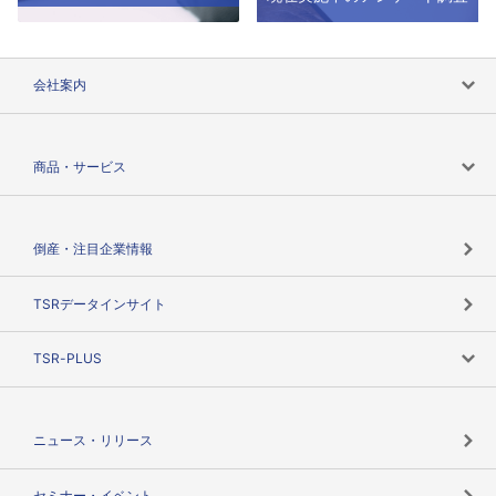
会社案内
会社案内トップ
商品・サービス
会社概要
カテゴリで探す
倒産・注目企業情報
TSRのビジョン
目的で探す
TSRデータインサイト
創業のあゆみ
ニーズで探す
TSR-PLUS
TSRのCSR
役割で探す
TSR-PLUSトップ
支社店一覧
ニュース・リリース
失敗しない与信管理とは
決算情報
セミナー・イベント