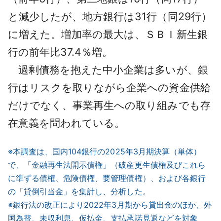
と減少したが、地方銀行は31行（同29行）
に増えた。増加率の最大は、ＳＢＩ新生銀
行の前年比37.4％増。
過剰債務を抱えた中小企業は多いが、銀
行はリスクを取りながら企業への資金供給
だけでなく、事業再生への取り組みでも存
在意義を問われている。
※本調査は、国内104銀行の2025年3月期決算（単体）
で、「金融再生法開示債権」（破産更生債権及びこれら
に準ずる債権、危険債権、要管理債権）、および各銀行
の「貸倒引当金」を集計し、分析した。
※銀行法の改正により2022年3月期から貸出金のほか、外
国為替、未収利息、仮払金、支払承諾見返などを対象