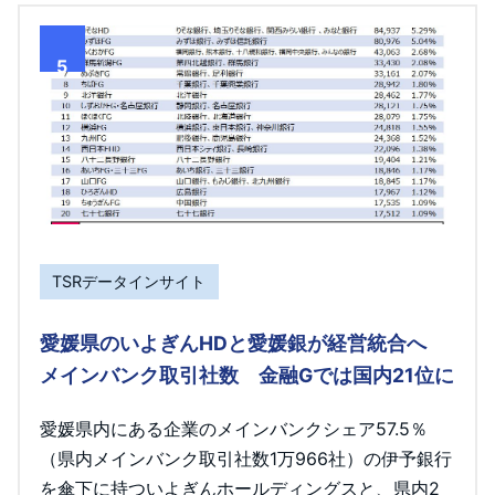
5
TSRデータインサイト
愛媛県のいよぎんHDと愛媛銀が経営統合へ
メインバンク取引社数 金融Gでは国内21位に
愛媛県内にある企業のメインバンクシェア57.5％
（県内メインバンク取引社数1万966社）の伊予銀行
を傘下に持ついよぎんホールディングスと、県内2