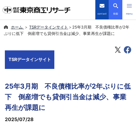
contact
検索
menu
ホーム
TSRデータインサイト
25年3月期 不良債権比率が2年
倒産・注目企業情報
ぶりに低下 倒産増でも貸倒引当金は減少、事業再生が課題に
TSRデータインサイト
TSRデータインサイト
TSR-PLUS
優良企業サイト
25年3月期 不良債権比率が2年ぶりに低
会社案内
下 倒産増でも貸倒引当金は減少、事業
再生が課題に
商品・サービス
2025/07/28
導入事例