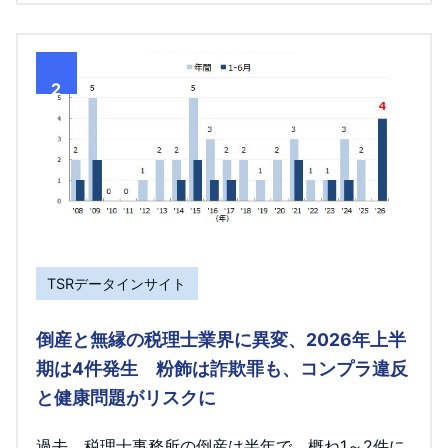
2
TSRデータインサイト
倒産と無縁の税理士業界に異変、2026年上半
期は4件発生 粉飾は詐欺罪も、コンプラ違反
と健康問題がリスクに
過去、税理士事務所の倒産は半年で、概ね1～2件に