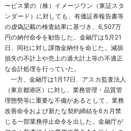
ービス業の（株）イメージワン（東証スタ
ンダード）に対しても、有価証券報告書等
の虚偽記載の検査結果に基づき、6,507万
円の納付命令を勧告した。金融庁は5月21
日、同社に対し課徴金納付を命じた。減損
損失の不計上や売上の過大計上等の不適正
な会計処理を行っていた。
一方、金融庁は1月17日、アスカ監査法人
（東京都港区）に対し、業務管理・品質管
理態勢等に重要な不備があるとして、業務
改善命令および新たな契約締結を6カ月禁
じる一部業務停止命令を出した。金融庁が