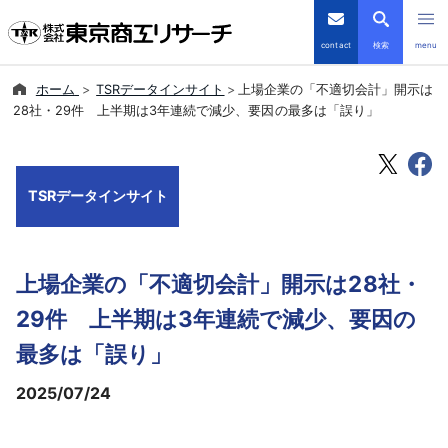
contact
検索
menu
ホーム
TSRデータインサイト
上場企業の「不適切会計」開示は
倒産・注目企業情報
28社・29件 上半期は3年連続で減少、要因の最多は「誤り」
TSRデータインサイト
TSRデータインサイト
TSR-PLUS
優良企業サイト
上場企業の「不適切会計」開示は28社・
会社案内
29件 上半期は3年連続で減少、要因の
最多は「誤り」
商品・サービス
2025/07/24
導入事例