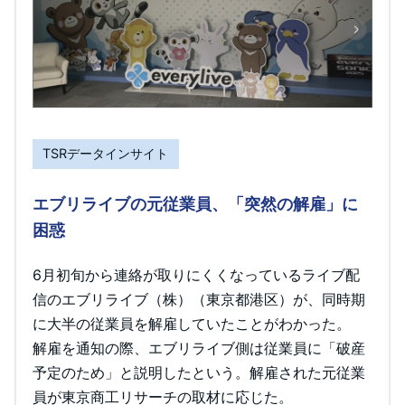
TSRデータインサイト
エブリライブの元従業員、「突然の解雇」に
困惑
6月初旬から連絡が取りにくくなっているライブ配
信のエブリライブ（株）（東京都港区）が、同時期
に大半の従業員を解雇していたことがわかった。
解雇を通知の際、エブリライブ側は従業員に「破産
予定のため」と説明したという。解雇された元従業
員が東京商工リサーチの取材に応じた。