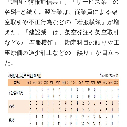
「運輸・情報通信業」、「サービス業」の
各5社と続く。製造業は、従業員による架
空取引や不正行為などの「着服横領」が増
えた。「建設業」は、架空発注や架空取引
などの「着服横領」、勘定科目の誤りや工
事原価の過少計上などの「誤り」が目立っ
た。