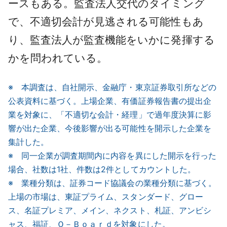
ースもある。監査法人交代のタイミング
で、不適切会計が見逃される可能性もあ
り、監査法人が監査機能をいかに発揮する
かを問われている。
※ 本調査は、自社開示、金融庁・東京証券取引所などの
公表資料に基づく。上場企業、有価証券報告書の提出企
業を対象に、「不適切な会計・経理」で過年度決算に影
響が出た企業、今後影響が出る可能性を開示した企業を
集計した。
※ 同一企業が調査期間内に内容を異にした開示を行った
場合、社数は1社、件数は2件としてカウントした。
※ 業種分類は、証券コード協議会の業種分類に基づく。
上場の市場は、東証プライム、スタンダード、グロー
ス、名証プレミア、メイン、ネクスト、札証、アンビシ
ャス、福証、Ｑ－Ｂｏａｒｄを対象にした。