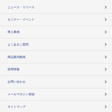
TSR-PLUSトップ
支社店一覧
ニュース・リリース
失敗しない与信管理とは
決算情報
セミナー・イベント
海外取引のノウハウ
パートナー体制
導入事例
企業データの有効活用
マルチステークホルダー
よくあるご質問
コンプライアンスチェック
商品案内動画
用語辞典
採用情報
お問い合わせ
メールマガジン登録
サイトマップ