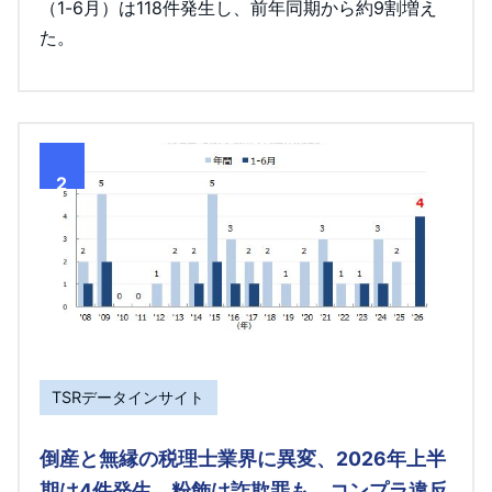
（1-6月）は118件発生し、前年同期から約9割増え
た。
2
TSRデータインサイト
倒産と無縁の税理士業界に異変、2026年上半
期は4件発生 粉飾は詐欺罪も、コンプラ違反