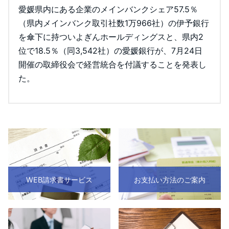
愛媛県内にある企業のメインバンクシェア57.5％
（県内メインバンク取引社数1万966社）の伊予銀行
を傘下に持ついよぎんホールディングスと、県内2
位で18.5％（同3,542社）の愛媛銀行が、7月24日
開催の取締役会で経営統合を付議することを発表し
た。
WEB請求書サービス
お支払い方法のご案内