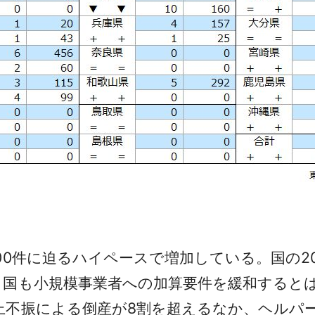
0件に迫るハイペースで増加している。国の20
、国も小規模事業者への加算要件を緩和すると
上不振による倒産が8割を超えるなか、ヘルパ