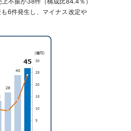
不振が38件（構成比84.4％）
産も6件発生し、マイナス改定や