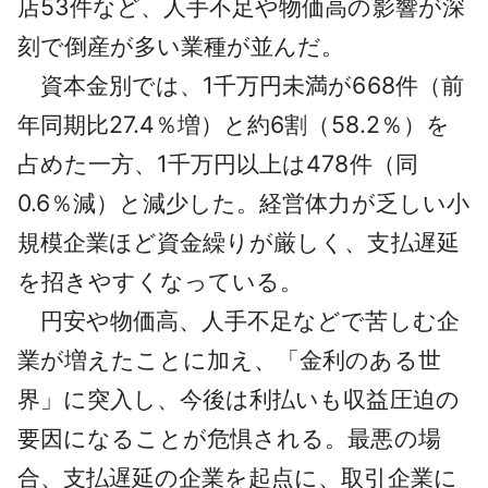
店53件など、人手不足や物価高の影響が深
刻で倒産が多い業種が並んだ。
資本金別では、1千万円未満が668件（前
年同期比27.4％増）と約6割（58.2％）を
占めた一方、1千万円以上は478件（同
0.6％減）と減少した。経営体力が乏しい小
規模企業ほど資金繰りが厳しく、支払遅延
を招きやすくなっている。
円安や物価高、人手不足などで苦しむ企
業が増えたことに加え、「金利のある世
界」に突入し、今後は利払いも収益圧迫の
要因になることが危惧される。最悪の場
合、支払遅延の企業を起点に、取引企業に