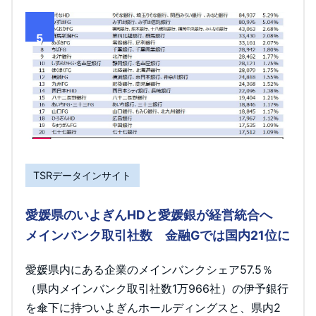
5
TSRデータインサイト
愛媛県のいよぎんHDと愛媛銀が経営統合へ
メインバンク取引社数 金融Gでは国内21位に
愛媛県内にある企業のメインバンクシェア57.5％
（県内メインバンク取引社数1万966社）の伊予銀行
を傘下に持ついよぎんホールディングスと、県内2