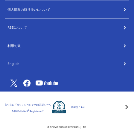
個人情報の取り扱いについて
RSSについて
利用約款
English
取引先に「安心」を与えるWeb認証シール
詳細はこちら
®
D&B D-U-N-S
Registered™
© TOKYO SHOKO RESEARCH, LTD.