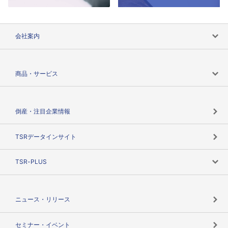
会社案内
会社案内トップ
商品・サービス
会社概要
カテゴリで探す
倒産・注目企業情報
TSRのビジョン
目的で探す
TSRデータインサイト
創業のあゆみ
ニーズで探す
TSR-PLUS
TSRのCSR
役割で探す
TSR-PLUSトップ
支社店一覧
ニュース・リリース
失敗しない与信管理とは
決算情報
セミナー・イベント