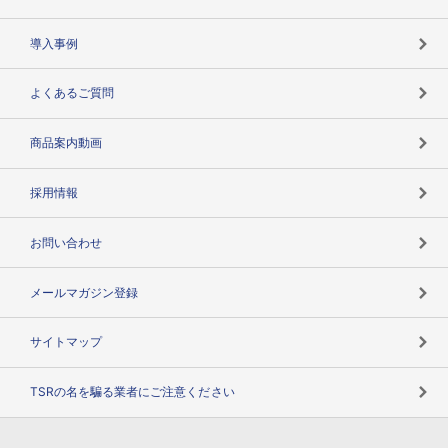
海外取引のノウハウ
パートナー体制
導入事例
企業データの有効活用
マルチステークホルダー
よくあるご質問
コンプライアンスチェック
商品案内動画
用語辞典
採用情報
お問い合わせ
メールマガジン登録
サイトマップ
TSRの名を騙る業者にご注意ください