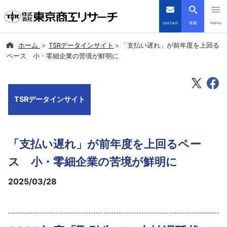
contact
検索
menu
ホーム
TSRデータインサイト
「支払い遅れ」が前年度を上回る
倒産・注目企業情報
ペース 小・零細企業の苦境が鮮明に
TSRデータインサイト
TSRデータインサイト
TSR-PLUS
優良企業サイト
「支払い遅れ」が前年度を上回るペー
会社案内
ス 小・零細企業の苦境が鮮明に
2025/03/28
商品・サービス
導入事例