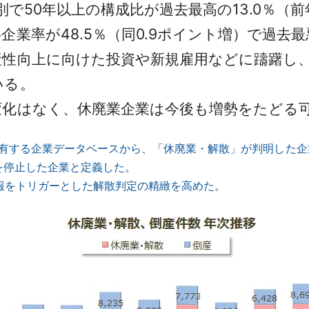
で50年以上の構成比が過去最高の13.0％（前
企業率が48.5％（同0.9ポイント増）で過去
産性向上に向けた投資や新規雇用などに躊躇し
いる。
化はなく、休廃業企業は今後も増勢をたどる
保有する企業データベースから、「休廃業・解散」が判明した
を停止した企業と定義した。
情報をトリガーとした解散判定の精緻を高めた。