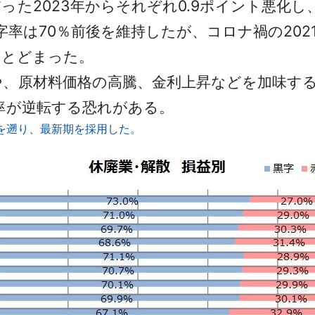
た2023年からそれぞれ0.9ポイント悪化
字率は70％前後を維持したが、コロナ禍の202
みとどまった。
、原材料価格の高騰、金利上昇などを加味すると
率が逆転する恐れがある。
を遡り、最新期を採用した。