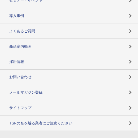
セミナー・イベント
海外取引のノウハウ
パートナー体制
導入事例
企業データの有効活用
マルチステークホルダー
よくあるご質問
コンプライアンスチェック
商品案内動画
用語辞典
採用情報
お問い合わせ
メールマガジン登録
サイトマップ
TSRの名を騙る業者にご注意ください