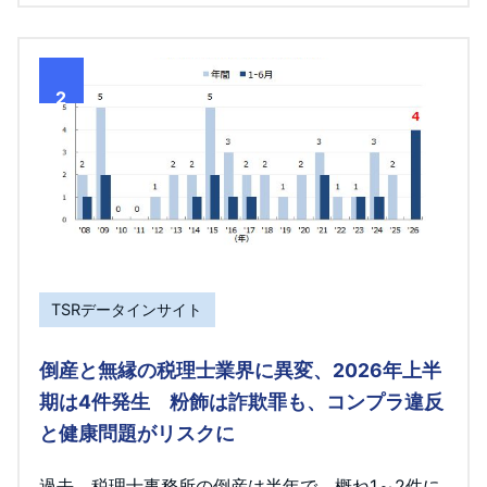
2
TSRデータインサイト
倒産と無縁の税理士業界に異変、2026年上半
期は4件発生 粉飾は詐欺罪も、コンプラ違反
と健康問題がリスクに
過去、税理士事務所の倒産は半年で、概ね1～2件に