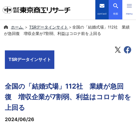
contact
検索
menu
ホーム
TSRデータインサイト
全国の「結婚式場」112社 業績
倒産・注目企業情報
が急回復 増収企業が7割弱、利益はコロナ前を上回る
TSRデータインサイト
TSRデータインサイト
TSR-PLUS
優良企業サイト
全国の「結婚式場」112社 業績が急回
会社案内
復 増収企業が7割弱、利益はコロナ前を
上回る
商品・サービス
2024/06/26
導入事例