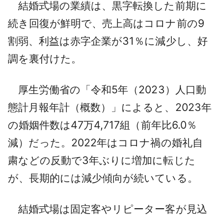
結婚式場の業績は、黒字転換した前期に
続き回復が鮮明で、売上高はコロナ前の9
割弱、利益は赤字企業が31％に減少し、好
調を裏付けた。
厚生労働省の「令和5年（2023）人口動
態計月報年計（概数）」によると、2023年
の婚姻件数は47万4,717組（前年比6.0％
減）だった。2022年はコロナ禍の婚礼自
粛などの反動で3年ぶりに増加に転じた
が、長期的には減少傾向が続いている。
結婚式場は固定客やリピーター客が見込