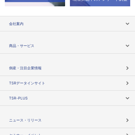
会社案内
会社案内トップ
商品・サービス
会社概要
カテゴリで探す
倒産・注目企業情報
TSRのビジョン
目的で探す
TSRデータインサイト
創業のあゆみ
ニーズで探す
TSR-PLUS
TSRのCSR
役割で探す
TSR-PLUSトップ
支社店一覧
ニュース・リリース
失敗しない与信管理とは
決算情報