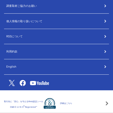
調査取材ご協力のお願い
個人情報の取り扱いについて
RSSについて
利用約款
English
取引先に「安心」を与えるWeb認証シール
詳細はこちら
®
D&B D-U-N-S
Registered™