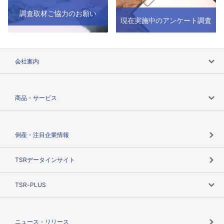
調査取材ご協力のお願い
現在実施中のアンケート調査
会社案内
会社案内トップ
商品・サービス
会社概要
カテゴリで探す
倒産・注目企業情報
TSRのビジョン
目的で探す
TSRデータインサイト
創業のあゆみ
ニーズで探す
TSR-PLUS
TSRのCSR
役割で探す
TSR-PLUSトップ
支社店一覧
ニュース・リリース