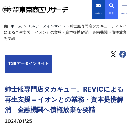
contact
検索
menu
ホーム
TSRデータインサイト
紳士服専門店タカキュー、REVIC
倒産・注目企業情報
による再生支援 = イオンとの業務・資本提携解消 金融機関へ債権放棄
を要請
TSRデータインサイト
TSR-PLUS
TSRデータインサイト
優良企業サイト
紳士服専門店タカキュー、REVICによる
会社案内
再生支援 = イオンとの業務・資本提携解
商品・サービス
消 金融機関へ債権放棄を要請
2024/01/25
導入事例