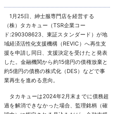
採用情報
1月25日、紳士服専門店を経営する
よくあるご質問
（株）タカキュー（TSR企業コー
English
ド:290308623、東証スタンダード）が地
域経済活性化支援機構（REVIC）へ再生支
援を申請し同日、支援決定を受けたと発表
した。金融機関から約15億円の債権放棄と
約5億円の債務の株式化（DES）などで事
業再生を進める意向。
タカキューは2024年2月末までに債務超
過を解消できなかった場合、監理銘柄（確