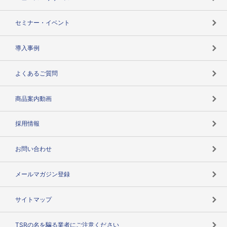
失敗しない与信管理とは
決算情報
セミナー・イベント
海外取引のノウハウ
パートナー体制
導入事例
企業データの有効活用
マルチステークホルダー
よくあるご質問
コンプライアンスチェック
商品案内動画
用語辞典
採用情報
お問い合わせ
メールマガジン登録
サイトマップ
TSRの名を騙る業者にご注意ください