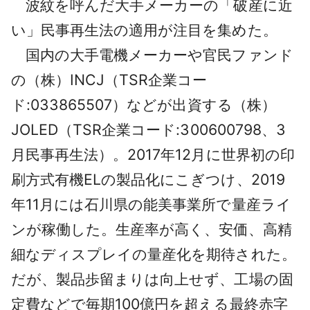
波紋を呼んだ大手メーカーの「破産に近
採用情報
い」民事再生法の適用が注目を集めた。
よくあるご質問
国内の大手電機メーカーや官民ファンド
の（株）INCJ（TSR企業コー
English
ド:033865507）などが出資する（株）
JOLED（TSR企業コード:300600798、3
月民事再生法）。2017年12月に世界初の印
刷方式有機ELの製品化にこぎつけ、2019
年11月には石川県の能美事業所で量産ライ
ンが稼働した。生産率が高く、安価、高精
細なディスプレイの量産化を期待された。
だが、製品歩留まりは向上せず、工場の固
定費などで毎期100億円を超える最終赤字