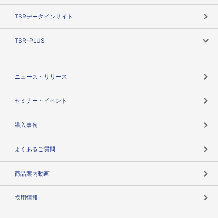
目的で探す
TSRデータインサイト
創業のあゆみ
ニーズで探す
TSR-PLUS
TSRのCSR
役割で探す
TSR-PLUSトップ
支社店一覧
ニュース・リリース
失敗しない与信管理とは
決算情報
セミナー・イベント
海外取引のノウハウ
パートナー体制
導入事例
企業データの有効活用
マルチステークホルダー
よくあるご質問
コンプライアンスチェック
商品案内動画
用語辞典
採用情報