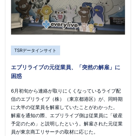
TSRデータインサイト
エブリライブの元従業員、「突然の解雇」に
困惑
6月初旬から連絡が取りにくくなっているライブ配
信のエブリライブ（株）（東京都港区）が、同時期
に大半の従業員を解雇していたことがわかった。
解雇を通知の際、エブリライブ側は従業員に「破産
予定のため」と説明したという。解雇された元従業
員が東京商工リサーチの取材に応じた。