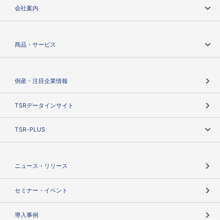
会社案内
会社案内トップ
商品・サービス
会社概要
カテゴリで探す
倒産・注目企業情報
TSRのビジョン
目的で探す
TSRデータインサイト
創業のあゆみ
ニーズで探す
TSR-PLUS
TSRのCSR
役割で探す
TSR-PLUSトップ
支社店一覧
ニュース・リリース
失敗しない与信管理とは
決算情報
セミナー・イベント
海外取引のノウハウ
パートナー体制
導入事例