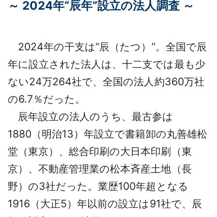
～ 2024年“辰年”設立の法人調査 ～
採用情報
よくあるご質問
2024年の干支は“辰（たつ）”。全国で辰
English
年に設立された法人は、十二支では最も少
ない24万264社で、全国の法人約360万社
の6.7％だった。
辰年設立の法人のうち、最古参は
1880（明治13）年設立で書籍卸の丸善雄松
堂（東京）、総合印刷の大日本印刷（東
京）、不動産管理業の松本斉産土地（長
野）の3社だった。業歴100年超となる
1916（大正5）年以前の設立は91社で、辰