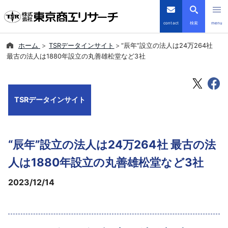
contact
検索
menu
ホーム
TSRデータインサイト
“辰年”設立の法人は24万264社
倒産・注目企業情報
最古の法人は1880年設立の丸善雄松堂など3社
TSRデータインサイト
TSRデータインサイト
TSR-PLUS
優良企業サイト
“辰年”設立の法人は24万264社 最古の法
会社案内
人は1880年設立の丸善雄松堂など3社
2023/12/14
商品・サービス
導入事例