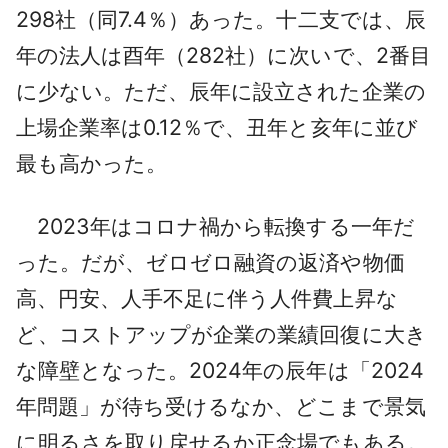
298社（同7.4％）あった。十二支では、辰
年の法人は酉年（282社）に次いで、2番目
に少ない。ただ、辰年に設立された企業の
上場企業率は0.12％で、丑年と亥年に並び
最も高かった。
2023年はコロナ禍から転換する一年だ
った。だが、ゼロゼロ融資の返済や物価
高、円安、人手不足に伴う人件費上昇な
ど、コストアップが企業の業績回復に大き
な障壁となった。2024年の辰年は「2024
年問題」が待ち受けるなか、どこまで景気
に明るさを取り戻せるか正念場でもある。