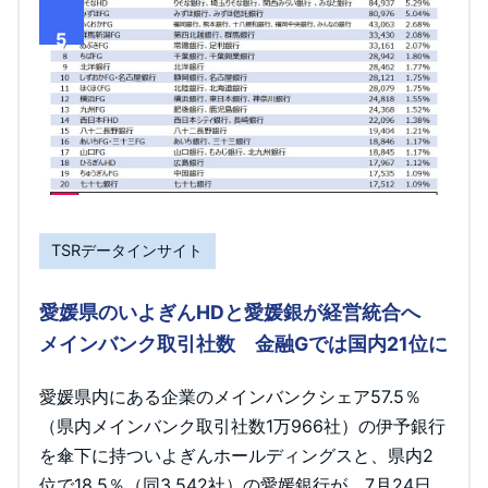
5
TSRデータインサイト
愛媛県のいよぎんHDと愛媛銀が経営統合へ
メインバンク取引社数 金融Gでは国内21位に
愛媛県内にある企業のメインバンクシェア57.5％
（県内メインバンク取引社数1万966社）の伊予銀行
を傘下に持ついよぎんホールディングスと、県内2
位で18.5％（同3,542社）の愛媛銀行が、7月24日