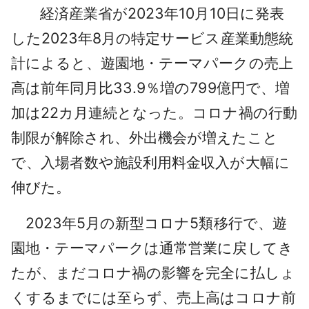
経済産業省が2023年10月10日に発表
した2023年8月の特定サービス産業動態統
計によると、遊園地・テーマパークの売上
高は前年同月比33.9％増の799億円で、増
加は22カ月連続となった。コロナ禍の行動
制限が解除され、外出機会が増えたこと
で、入場者数や施設利用料金収入が大幅に
伸びた。
2023年5月の新型コロナ5類移行で、遊
園地・テーマパークは通常営業に戻してき
たが、まだコロナ禍の影響を完全に払しょ
くするまでには至らず、売上高はコロナ前