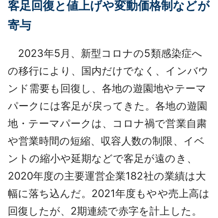
客足回復と値上げや変動価格制などが
採用情報
寄与
よくあるご質問
2023年5月、新型コロナの5類感染症へ
English
の移行により、国内だけでなく、インバウ
ンド需要も回復し、各地の遊園地やテーマ
パークには客足が戻ってきた。各地の遊園
地・テーマパークは、コロナ禍で営業自粛
や営業時間の短縮、収容人数の制限、イベ
ントの縮小や延期などで客足が遠のき、
2020年度の主要運営企業182社の業績は大
幅に落ち込んだ。2021年度もやや売上高は
回復したが、2期連続で赤字を計上した。