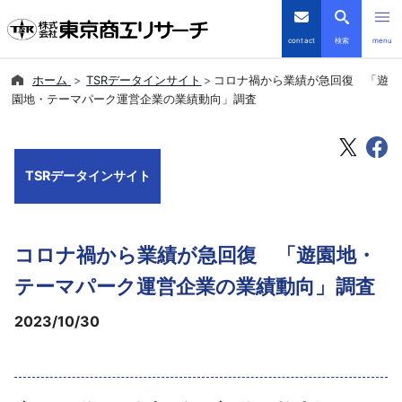
contact
検索
menu
ホーム
TSRデータインサイト
コロナ禍から業績が急回復 「遊
倒産・注目企業情報
園地・テーマパーク運営企業の業績動向」調査
TSRデータインサイト
TSRデータインサイト
TSR-PLUS
優良企業サイト
コロナ禍から業績が急回復 「遊園地・
会社案内
テーマパーク運営企業の業績動向」調査
2023/10/30
商品・サービス
導入事例