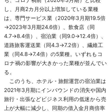
ち、コロナ禍前（2020年3月期）と比較
し、月商2カ月分以上増加している業種
は、専門サービス業（2020年3月期19.5倍
→2023年3月期24.6倍）、飲食店（同
4.7→8.4倍）、宿泊業（同9.0→12.4倍）、
道路旅客運送業（同4.3→7.2倍）、繊維工
業（同4.8→7.4倍）の5業種。いずれもコ
ロナ禍の影響が大きかった業種が並んでい
る。
このうち、ホテル・旅館運営の宿泊業は
2021年3月期にインバウンドの消失や国内
旅行・出張などビジネス利用の低迷から売
上が大幅に減少し、同期の借入金月商倍率