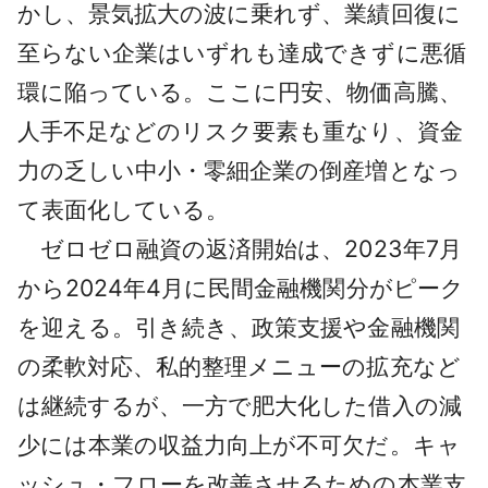
かし、景気拡大の波に乗れず、業績回復に
至らない企業はいずれも達成できずに悪循
環に陥っている。ここに円安、物価高騰、
人手不足などのリスク要素も重なり、資金
力の乏しい中小・零細企業の倒産増となっ
て表面化している。
ゼロゼロ融資の返済開始は、2023年7月
から2024年4月に民間金融機関分がピーク
を迎える。引き続き、政策支援や金融機関
の柔軟対応、私的整理メニューの拡充など
は継続するが、一方で肥大化した借入の減
少には本業の収益力向上が不可欠だ。キャ
ッシュ・フローを改善させるための本業支