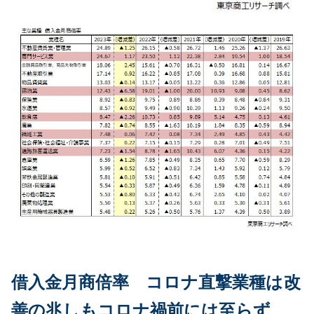
借入金月商倍率 コロナ直撃業種は改
善の兆しもコロナ禍前には至らず