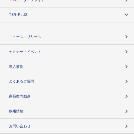
創業のあゆみ
ニーズで探す
TSR-PLUS
TSRのCSR
役割で探す
TSR-PLUSトップ
支社店一覧
ニュース・リリース
失敗しない与信管理とは
決算情報
セミナー・イベント
海外取引のノウハウ
パートナー体制
導入事例
企業データの有効活用
マルチステークホルダー
よくあるご質問
コンプライアンスチェック
商品案内動画
用語辞典
採用情報
お問い合わせ