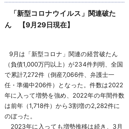
採用情報
「新型コロナウイルス」関連破た
よくあるご質問
ん
【9月29日現在】
English
9月は「新型コロナ」関連の経営破たん
（負債1,000万円以上）が234件判明、全国
で累計7,272件（倒産7,066件、弁護士一
任・準備中206件）となった。件数は2022
年に入って増勢を強め、2022年の年間件数
は前年（1,718件）から3割増の2,282件に
のぼった。
2023年に入っても増勢推移は続き、3月