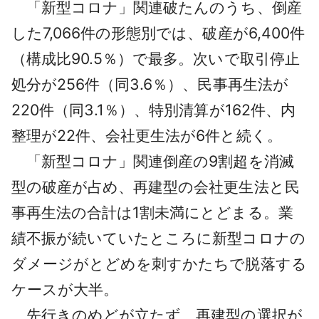
「新型コロナ」関連破たんのうち、倒産
した7,066件の形態別では、破産が6,400件
（構成比90.5％）で最多。次いで取引停止
処分が256件（同3.6％）、民事再生法が
220件（同3.1％）、特別清算が162件、内
整理が22件、会社更生法が6件と続く。
「新型コロナ」関連倒産の9割超を消滅
型の破産が占め、再建型の会社更生法と民
事再生法の合計は1割未満にとどまる。業
績不振が続いていたところに新型コロナの
ダメージがとどめを刺すかたちで脱落する
ケースが大半。
先行きのめどが立たず、再建型の選択が