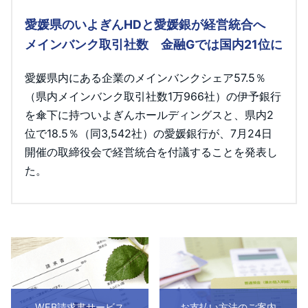
愛媛県のいよぎんHDと愛媛銀が経営統合へ
メインバンク取引社数 金融Gでは国内21位に
愛媛県内にある企業のメインバンクシェア57.5％
（県内メインバンク取引社数1万966社）の伊予銀行
を傘下に持ついよぎんホールディングスと、県内2
位で18.5％（同3,542社）の愛媛銀行が、7月24日
開催の取締役会で経営統合を付議することを発表し
た。
WEB請求書サービス
お支払い方法のご案内