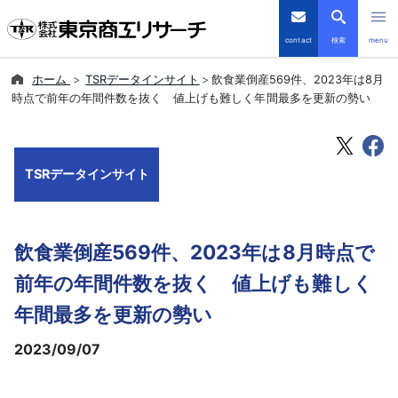
contact
検索
menu
ホーム
TSRデータインサイト
飲食業倒産569件、2023年は8月
倒産・注目企業情報
時点で前年の年間件数を抜く 値上げも難しく年間最多を更新の勢い
TSRデータインサイト
TSRデータインサイト
TSR-PLUS
優良企業サイト
飲食業倒産569件、2023年は8月時点で
会社案内
前年の年間件数を抜く 値上げも難しく
年間最多を更新の勢い
商品・サービス
2023/09/07
導入事例