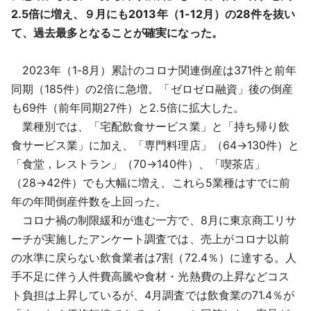
2.5倍に増え、９月にも2013年（1-12月）の28件を抜い
て、過去最多となることが確実になった。
2023年（1-8月）累計のコロナ関連倒産は371件と前年
同期（185件）の2倍に急増。「ゼロゼロ融資」後の倒産
も69件（前年同期27件）と2.5倍に拡大した。
業種別では、「宅配飲食サービス業」と「持ち帰り飲
食サービス業」に加え、「専門料理店」（64→130件）と
「食堂，レストラン」（70→140件）、「喫茶店」
（28→42件）でも大幅に増え、これら5業種はすでに前
年の年間倒産件数を上回った。
コロナ禍の制限緩和が進む一方で、8月に東京商工リサ
ーチが実施したアンケート調査では、売上がコロナ以前
の水準に戻らない飲食業者は7割（72.4％）に達する。人
手不足に伴う人件費高騰や食材・光熱費の上昇などコス
ト負担は上昇しているが、4月調査では飲食業の71.4％が