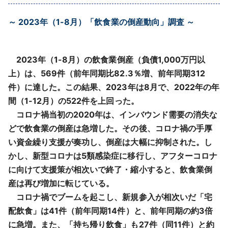
採用情報
～ 2023年（1-8月）「飲食業の倒産動向」調査 ～
よくあるご質問
2023年（1-8月）の飲食業倒産（負債1,000万円以
English
上）は、569件（前年同期比82.3％増、前年同期312
件）に達した。この結果、2023年は8月で、2022年の年
間（1-12月）の522件を上回った。
コロナ禍当初の2020年は、インバウンド需要の消失な
どで飲食業の倒産は急増した。その後、コロナ禍の手厚
い資金繰り支援が奏功し、倒産は大幅に抑制された。し
かし、新型コロナは5類感染症に移行し、アフターコロナ
に向けて支援策が相次いで終了・縮小すると、飲食業倒
産は再び増加に転じている。
コロナ禍でブームを起こし、新規参入が相次いだ「宅
配飲食」は41件（前年同期14件）と、前年同期の約3倍
に急増。また、「持ち帰り飲食」も27件（同11件）と約