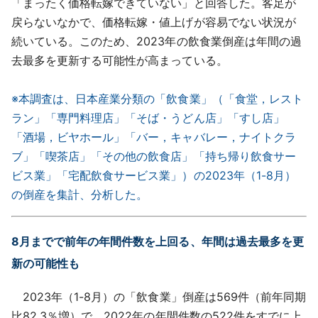
「まったく価格転嫁できていない」と回答した。客足が
戻らないなかで、価格転嫁・値上げが容易でない状況が
続いている。このため、2023年の飲食業倒産は年間の過
去最多を更新する可能性が高まっている。
※本調査は、日本産業分類の「飲食業」（「食堂，レスト
ラン」「専門料理店」「そば・うどん店」「すし店」
「酒場，ビヤホール」「バー，キャバレー，ナイトクラ
ブ」「喫茶店」「その他の飲食店」「持ち帰り飲食サー
ビス業」「宅配飲食サービス業」）の2023年（1-8月）
の倒産を集計、分析した。
8月までで前年の年間件数を上回る、年間は過去最多を更
新の可能性も
2023年（1-8月）の「飲食業」倒産は569件（前年同期
比82.3％増）で、2022年の年間件数の522件をすでに上