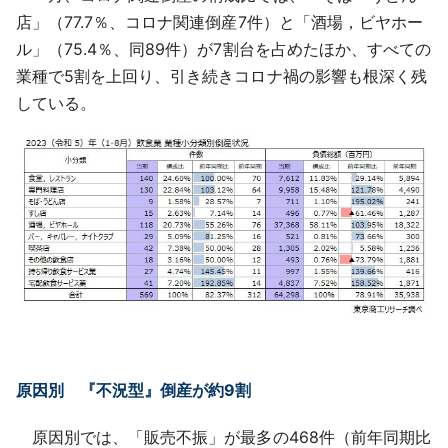
店」（77.7％、コロナ関連倒産7件）と「酒場，ビヤホー
ル」（75.4％、同89件）が7割台を占めたほか、すべての
業種で5割を上回り、引き続きコロナ禍の影響も根深く残
している。
原因別 『不況型』倒産が約9割
原因別では、「販売不振」が最多の468件（前年同期比