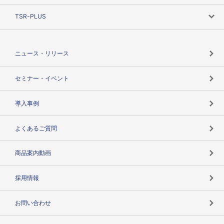
ニーズで探す
TSR-PLUS
TSRのCSR
役割で探す
TSR-PLUSトップ
支社店一覧
ニュース・リリース
失敗しない与信管理とは
決算情報
セミナー・イベント
海外取引のノウハウ
パートナー体制
導入事例
企業データの有効活用
マルチステークホルダー
よくあるご質問
コンプライアンスチェック
商品案内動画
用語辞典
採用情報
お問い合わせ