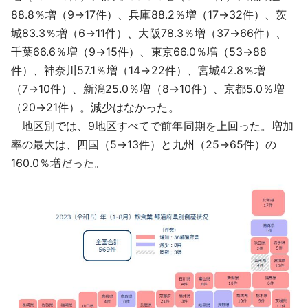
88.8％増（9→17件）、兵庫88.2％増（17→32件）、茨
城83.3％増（6→11件）、大阪78.3％増（37→66件）、
千葉66.6％増（9→15件）、東京66.0％増（53→88
件）、神奈川57.1％増（14→22件）、宮城42.8％増
（7→10件）、新潟25.0％増（8→10件）、京都5.0％増
（20→21件）。減少はなかった。
地区別では、9地区すべてで前年同期を上回った。増加
率の最大は、四国（5→13件）と九州（25→65件）の
160.0％増だった。