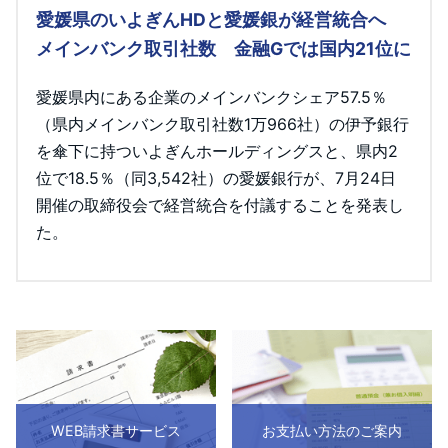
愛媛県のいよぎんHDと愛媛銀が経営統合へ
メインバンク取引社数 金融Gでは国内21位に
愛媛県内にある企業のメインバンクシェア57.5％
（県内メインバンク取引社数1万966社）の伊予銀行
を傘下に持ついよぎんホールディングスと、県内2
位で18.5％（同3,542社）の愛媛銀行が、7月24日
開催の取締役会で経営統合を付議することを発表し
た。
WEB請求書サービス
お支払い方法のご案内