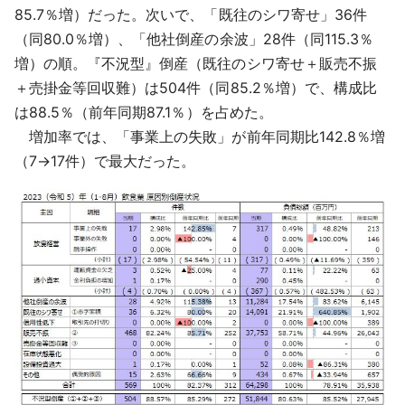
85.7％増）だった。次いで、「既往のシワ寄せ」36件
（同80.0％増）、「他社倒産の余波」28件（同115.3％
増）の順。『不況型』倒産（既往のシワ寄せ＋販売不振
＋売掛金等回収難）は504件（同85.2％増）で、構成比
は88.5％（前年同期87.1％）を占めた。
増加率では、「事業上の失敗」が前年同期比142.8％増
（7→17件）で最大だった。