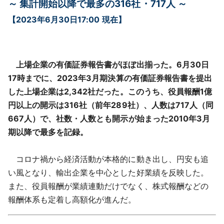
～ 集計開始以降で最多の316社・717人 ～
採用情報
【2023年6月30日17:00 現在】
よくあるご質問
English
上場企業の有価証券報告書がほぼ出揃った。6月30日
17時までに、2023年3月期決算の有価証券報告書を提出
した上場企業は2,342社だった。このうち、役員報酬1億
円以上の開示は316社（前年289社）、人数は717人（同
667人）で、社数・人数とも開示が始まった2010年3月
期以降で最多を記録。
コロナ禍から経済活動が本格的に動き出し、円安も追
い風となり、輸出企業を中心とした好業績を反映した。
また、役員報酬が業績連動だけでなく、株式報酬などの
報酬体系も定着し高額化が進んだ。