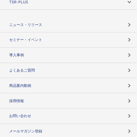
TSR-PLUS
TSRのCSR
役割で探す
TSR-PLUSトップ
支社店一覧
ニュース・リリース
失敗しない与信管理とは
決算情報
セミナー・イベント
海外取引のノウハウ
パートナー体制
導入事例
企業データの有効活用
マルチステークホルダー
よくあるご質問
コンプライアンスチェック
商品案内動画
用語辞典
採用情報
お問い合わせ
メールマガジン登録