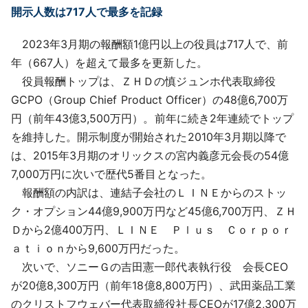
開示人数は717人で最多を記録
2023年3月期の報酬額1億円以上の役員は717人で、前
年（667人）を超えて最多を更新した。
役員報酬トップは、ＺＨＤの慎ジュンホ代表取締役
GCPO（Group Chief Product Officer）の48億6,700万
円（前年43億3,500万円）。前年に続き2年連続でトップ
を維持した。開示制度が開始された2010年3月期以降で
は、2015年3月期のオリックスの宮内義彦元会長の54億
7,000万円に次いで歴代5番目となった。
報酬額の内訳は、連結子会社のＬＩＮＥからのストッ
ク・オプション44億9,900万円など45億6,700万円、ＺＨ
Ｄから2億400万円、ＬＩＮＥ Ｐｌｕｓ Ｃｏｒｐｏｒ
ａｔｉｏｎから9,600万円だった。
次いで、ソニーＧの吉田憲一郎代表執行役 会長CEO
が20億8,300万円（前年18億8,800万円）、武田薬品工業
のクリストフウェバー代表取締役社長CEOが17億2,300万