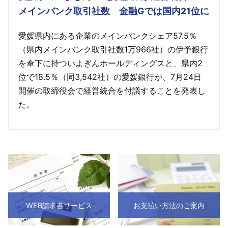
メインバンク取引社数 金融Gでは国内21位に
愛媛県内にある企業のメインバンクシェア57.5％
（県内メインバンク取引社数1万966社）の伊予銀行
を傘下に持ついよぎんホールディングスと、県内2
位で18.5％（同3,542社）の愛媛銀行が、7月24日
開催の取締役会で経営統合を付議することを発表し
た。
WEB請求書サービス
お支払い方法のご案内