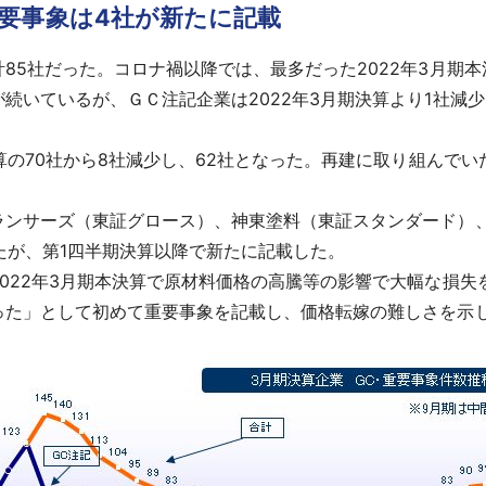
要事象は4社が新たに記載
5社だった。コロナ禍以降では、最多だった2022年3月期本
いているが、ＧＣ注記企業は2022年3月期決算より1社減
算の70社から8社減少し、62社となった。再建に取り組んで
ンサーズ（東証グロース）、神東塗料（東証スタンダード）、
ったが、第1四半期決算以降で新たに記載した。
022年3月期本決算で原材料価格の高騰等の影響で大幅な損失
った」として初めて重要事象を記載し、価格転嫁の難しさを示