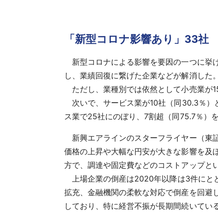
「新型コロナ影響あり」33社
新型コロナによる影響を要因の一つに挙げた
し、業績回復に繋げた企業などが解消した
ただし、業種別では依然として小売業が15
次いで、サービス業が10社（同30.3％
ス業で25社にのぼり、7割超（同75.7％）
新興エアラインのスターフライヤー（東証
価格の上昇や大幅な円安が大きな影響を及ぼ
方で、調達や固定費などのコストアップと
上場企業の倒産は2020年以降は3件に
拡充、金融機関の柔軟な対応で倒産を回避
しており、特に経営不振が長期間続いてい