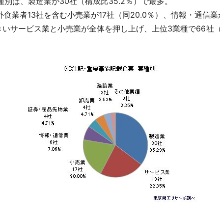
別は、製造業が30社（構成比35.2％）で最多。
食業者13社を含む小売業が17社（同20.0％）、情報・通信業
サービス業と小売業が全体を押し上げ、上位3業種で66社（同