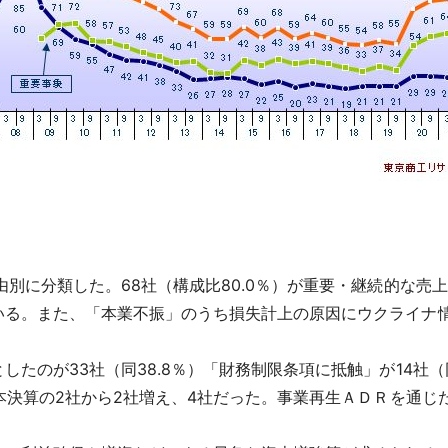
別に分類した。68社（構成比80.0％）が重要・継続的な売
いる。また、「本業不振」のうち損失計上の原因にウクライナ
のが33社（同38.8％）「財務制限条項に抵触」が14社（同
本決算の2社から2社増え、4社だった。事業再生ＡＤＲを通じ