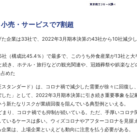
 小売・サービスで7割超
企業は33社で、2022年3月期本決算の43社から10社減少
。
社（構成比45.4％）で最多で、このうち外食産業が13社と大
）と続き、ホテル・旅行などの観光関連や、冠婚葬祭や娯楽な
を占めた
スタンダード）は、コロナ禍で減少した需要が徐々に回復し
した」として、2022年3月期本決算に引き続き重要事象を
いう新たなリスクが業績回復を阻んでいる典型例といえる。
とどまり、コロナ禍でも抑制が続いている。ただ、手厚いコロナ
しているケースは多い。ウィズコロナやアフターコロナを見据
る企業は、上場企業といえども動向に注意を払う必要がある。