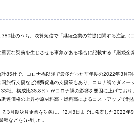
2,360社のうち、決算短信で「継続企業の前提に関する注記
重要な疑義を生じさせる事象がある場合に記載する「継続企
85社で、コロナ禍以降で最多だった前年度の2022年3月期
国旅行支援など消費促進の支援策もあり、コロナ禍でダメー
（33社、構成比38.8％）がコロナ禍の影響を要因に上げてお
る調達価格の上昇や原材料高・燃料高によるコストアップで利
る3月期決算企業を対象に、12月8日までに発表した2022年
業種などを分析した。