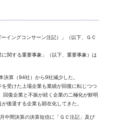
（ゴーイングコンサーン注記）」（以下、ＧＣ
業に関する重要事象」（以下、重要事象）は
本決算（94社）から9社減少した。
ジを受けた上場企業も業績が回復に転じつつ
り、回復企業と不振が続く企業の二極化が鮮明
益が後退する企業も顕在化してきた。
9月中間決算の決算短信に「ＧＣ注記」及び