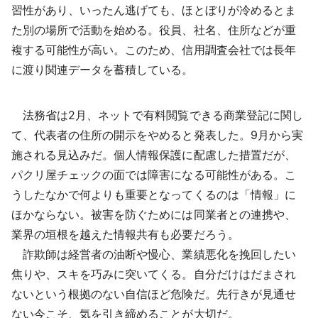
習性があり、いったん逃げても、ほとぼりが冷めるとま
た別の場所で活動を始める。役員、社名、住所などが重
複する可能性が高い。このため、信用調査会社では長年
に渡り関連データを蓄積している。
法務省は2月、ネットで有料閲覧できる商業登記に関し
て、代表者の住所の開示をやめると発表した。9月から実
施される見込みだ。個人情報保護に配慮した措置だが、
パクリ屋チェックの面では障害になる可能性がある。こ
うしたなかで何よりも重要となってくるのは「情報」に
ほかならない。被害を防ぐためには同業者との連携や、
業界の垣根を越えた情報共有も必要だろう。
詐欺師は経営者の油断や慢心、業績悪化を挽回したい
焦りや、スキを巧みに突いてくる。自分だけはだまされ
ないという根拠のない自信ほど危険だ。先行きが見通せ
ない今こそ、気を引き締めることが大切だ。