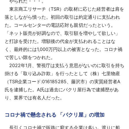
やられた・・・。
採用情報
東京商工リサーチ（TSR）の取材に応じた経営者は肩を
落としながら憤った。初回の取引は約定通りに支払われ
よくあるご質問
た。コールセンターの電話応対も親切だったという。
「ネット販売が好調なので、取引額を増やして欲しい」
English
と打診を受けた。増額後の代金が支払われることはな
く、最終的には1,000万円以上の被害となった。コロナ禍
で苦しい隙をつかれた。
2022年1月、警視庁は支払う意思がないのに取引を持ち
掛ける「取り込み詐欺」を行ったとして（株）七里物産
（TSR企業コード:016185285、藤沢市）の実質経営者A
氏を逮捕した。A氏は過去にパクリ屋行為で逮捕歴があ
り、業界では有名人だった。
コロナ禍で懸念される 「パクリ屋」の増加
長引くコロナ禍で販路に窮する企業は多い。渡りに船