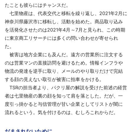
たことも彼らにはチャンスだ。
七里物産は、代表交代と移転を繰り返し、2021年2月に
神奈川県藤沢市に移転し、活動を始めた。商品取り込み
を活発化させたのは2021年4月～7月と見られ、この時期
に東京商工リサーチには多くの問い合わせが寄せられ
た。
被害は地方企業にも及んだ。遠方の営業所に注文する
のは営業マンの直接訪問を避けるため。情報インフラや
物流の発達を逆手に取り、メールのやり取りだけで完結
する顔の見えない取引が被害に拍車をかける。
TSRの担当者より、パクリ屋の解説を受けた前述の経営
者は七里物産の裏の顔を知って肩を落とした。だが、一
度引っ掛かると与信管理が甘い企業としてリストが闇に
流れるという。気を付けるのは、むしろこれからだ。
だまされないために