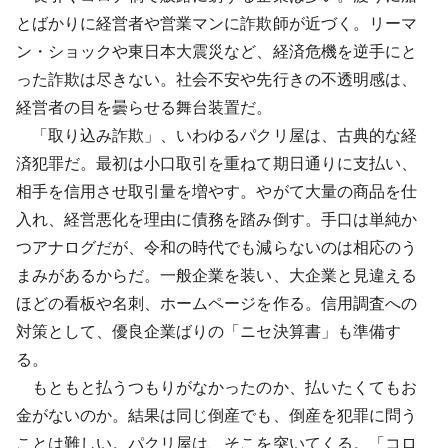
とばかりに経営者や営業マンに詐欺師が近づく。リーマ
ン・ショックや東日本大震災など、経済危機を逆手にと
った詐欺は尽きない。社会不安や先行きの不透明感は、
経営者の目を曇らせる舞台装置だ。
「取り込み詐欺」、いわゆるパクリ屋は、古典的な経
済犯罪だ。最初は小口取引を重ねて期日通りに支払い、
相手を信用させ取引量を増やす。やがて大量の商品を仕
入れ、経営悪化を理由に債務を踏み倒す。手口は単純か
つアナログだが、令和の時代でも減らないのは相応のう
まみがあるからだ。一般企業を装い、大企業と見違える
ほどの看板や名刺、ホームページを作る。信用調査への
対策として、優良企業ばりの「ニセ決算書」も準備す
る。
もともと払うつもりがなかったのか、払いたくてもお
金がないのか。結果は同じ倒産でも、倒産を犯罪に問う
ことは難しい。パクリ屋は、そこを突いてくる。「コロ