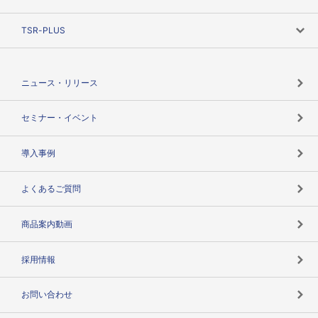
創業のあゆみ
ニーズで探す
TSR-PLUS
TSRのCSR
役割で探す
TSR-PLUSトップ
支社店一覧
ニュース・リリース
失敗しない与信管理とは
決算情報
セミナー・イベント
海外取引のノウハウ
パートナー体制
導入事例
企業データの有効活用
マルチステークホルダー
よくあるご質問
コンプライアンスチェック
商品案内動画
用語辞典
採用情報
お問い合わせ