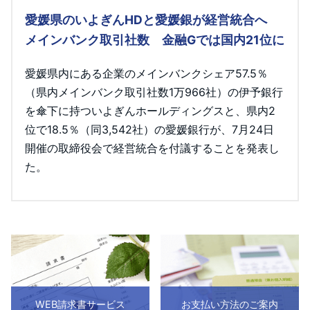
愛媛県のいよぎんHDと愛媛銀が経営統合へ
メインバンク取引社数 金融Gでは国内21位に
愛媛県内にある企業のメインバンクシェア57.5％
（県内メインバンク取引社数1万966社）の伊予銀行
を傘下に持ついよぎんホールディングスと、県内2
位で18.5％（同3,542社）の愛媛銀行が、7月24日
開催の取締役会で経営統合を付議することを発表し
た。
WEB請求書サービス
お支払い方法のご案内