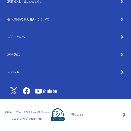
調査取材ご協力のお願い
個人情報の取り扱いについて
RSSについて
利用約款
English
取引先に「安心」を与えるWeb認証シール
詳細はこちら
®
D&B D-U-N-S
Registered™