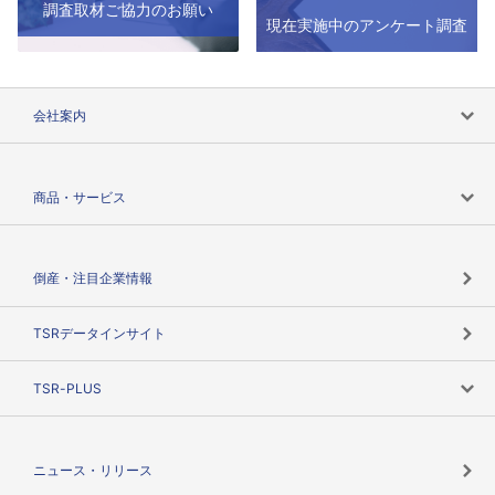
調査取材ご協力のお願い
現在実施中のアンケート調査
会社案内
会社案内トップ
商品・サービス
会社概要
カテゴリで探す
倒産・注目企業情報
TSRのビジョン
目的で探す
TSRデータインサイト
創業のあゆみ
ニーズで探す
TSR-PLUS
TSRのCSR
役割で探す
TSR-PLUSトップ
支社店一覧
ニュース・リリース