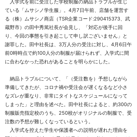
入学式を前に受注した学校制服の納品トラブルが生じ
採用情報
ている「ムサシノ学生服」。4月7日午前、店舗を運営す
る（株）ムサシノ商店（TSR企業コード:290415373、武
よくあるご質問
蔵野市）の田中秀篤社長が会見し、「対応が後手に回
り、今回の事態を引き起こして申し訳ございません」と
English
謝罪した。田中社長は、3万人分の受注に対し、4月6日午
前0時時点で約100人分の制服が届けられず、入学式に間
に合わなかった恐れがあることを明らかにした。
納品トラブルについて、「（受注数を）予想しながら
準備してきたが、コロナ禍や受注会が遅くなるなど小さ
なズレが重なり、非常にタイトなスケジュールになって
しまった」と理由を述べた。田中社長によると、約300の
制服販売指定校のうち、250校がオリジナルの制服で、受
注数の予想が難しくなっているという。
入学式を控えた学生や保護者への説明が遅れた理由を