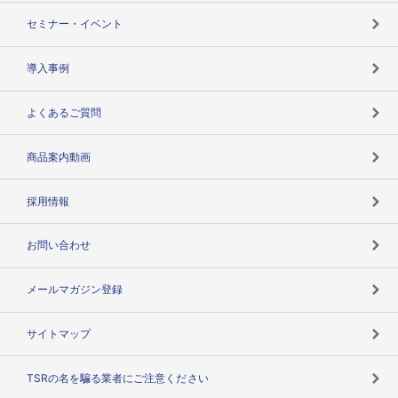
失敗しない与信管理とは
決算情報
セミナー・イベント
海外取引のノウハウ
パートナー体制
導入事例
企業データの有効活用
マルチステークホルダー
よくあるご質問
コンプライアンスチェック
商品案内動画
用語辞典
採用情報
お問い合わせ
メールマガジン登録
サイトマップ
TSRの名を騙る業者にご注意ください