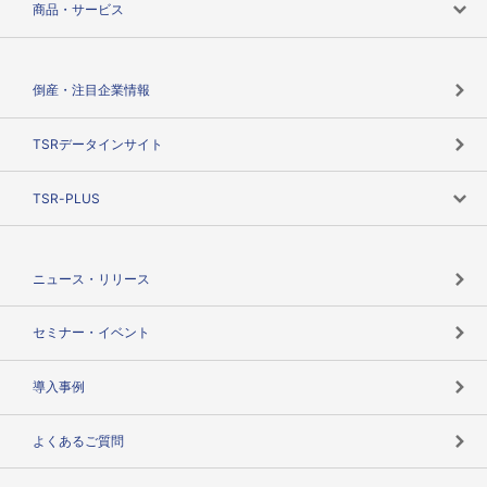
商品・サービス
会社概要
カテゴリで探す
倒産・注目企業情報
TSRのビジョン
目的で探す
TSRデータインサイト
創業のあゆみ
ニーズで探す
TSR-PLUS
TSRのCSR
役割で探す
TSR-PLUSトップ
支社店一覧
ニュース・リリース
失敗しない与信管理とは
決算情報
セミナー・イベント
海外取引のノウハウ
パートナー体制
導入事例
企業データの有効活用
マルチステークホルダー
よくあるご質問
コンプライアンスチェック