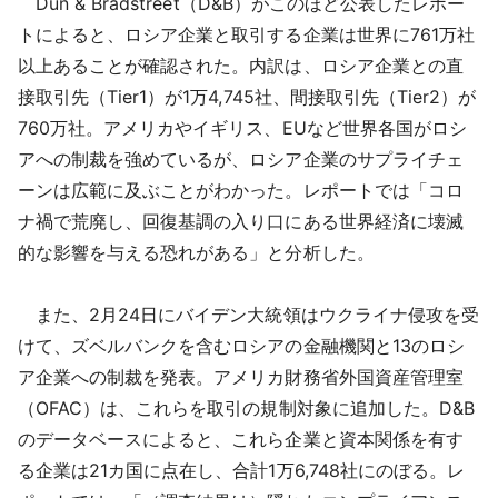
Dun & Bradstreet（D&B）がこのほど公表したレポー
採用情報
トによると、ロシア企業と取引する企業は世界に761万社
以上あることが確認された。内訳は、ロシア企業との直
よくあるご質問
接取引先（Tier1）が1万4,745社、間接取引先（Tier2）が
760万社。アメリカやイギリス、EUなど世界各国がロシ
English
アへの制裁を強めているが、ロシア企業のサプライチェ
ーンは広範に及ぶことがわかった。レポートでは「コロ
ナ禍で荒廃し、回復基調の入り口にある世界経済に壊滅
的な影響を与える恐れがある」と分析した。
また、2月24日にバイデン大統領はウクライナ侵攻を受
けて、ズベルバンクを含むロシアの金融機関と13のロシ
ア企業への制裁を発表。アメリカ財務省外国資産管理室
（OFAC）は、これらを取引の規制対象に追加した。D&B
のデータベースによると、これら企業と資本関係を有す
る企業は21カ国に点在し、合計1万6,748社にのぼる。レ