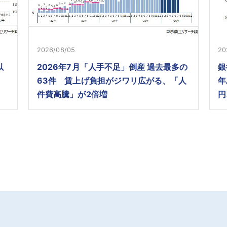
2026/08/05
20
以
2026年7月「人手不足」倒産 過去最多の
銀
63件 賃上げ負担がジワリ広がる、「人
年
件費高騰」が2倍増
円