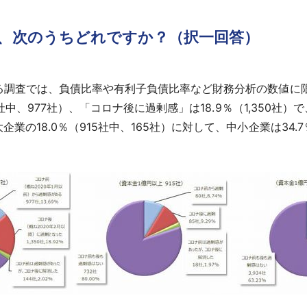
は、次のうちどれですか？（択一回答）
る調査では、負債比率や有利子負債比率など財務分析の数値に
社中、977社）、「コロナ後に過剰感」は18.9％（1,350社
18.0％（915社中、165社）に対して、中小企業は34.7％（