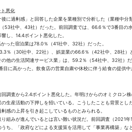
ント悪化
後に過剰感」と回答した企業を業種別で分析した（業種中分類
（53社中、43社）だった。前回調査では、66.6％で3番目
響し、14.4ポイント悪化した。
かった宿泊業は78.0％（41社中、32社）だった。
3％（30社中、22社）、娯楽業の66.6％（42社中、28社）
他の生活関連サービス業」は、59.2％（54社中、32社）
）で7番目に高かった。飲食店の営業自粛や休校に伴う給食の提供
前回調査から2.4ポイント悪化した。年明けからのオミクロン
業の生産活動の下押しを招いている。こうしたことも背景とし
過剰感の上昇を引き起こしているものとみられる。
組みが進んでいるとは言い難い状況だ。前回調査（2021年
うち、「政府などによる支援策を活用して「事業再構築」など新