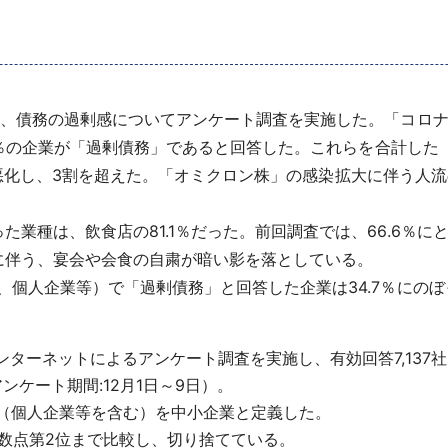
、債務の過剰感についてアンケート調査を実施した。「コロナ前
2.6％の企業が「過剰債務」であると回答した。これらを合計し
ポイント悪化し、3割を超えた。「オミクロン株」の感染拡大に伴う
種は、飲食店の81.1％だった。前回調査では、66.6％にと
に伴う、宴会や会食の自粛が暗い影を落としている。
人企業等）で「過剰債務」と回答した企業は34.7％にのぼった
インターネットによるアンケート調査を実施し、有効回答7,137
アンケート期間:12月1日～9日）。
満（個人企業等を含む）を中小企業と定義した。
数点第2位まで比較し、切り捨てている。