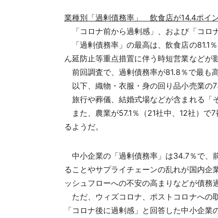
業種別「過剰債務率」 飲食店が14.4ポイ
「コロナ前から過剰感」、および「コロナ
「過剰債務率」の最高は、飲食店の81.1％
ん延防止等重点措置に伴う時短営業などが影
前回調査で、過剰債務率が81.8％で最も高
以下、織物・衣服・身の回り品小売業の73.
旅行や葬儀、結婚式場などが含まれる「その
また、農業が57.1％（21社中、12社
るようだ。
中小企業の「過剰債務率」は34.7％で、
ることやサプライチェーンの乱れが国内企
ッシュフローへの不安の高まりなどが債務
ただ、ウィズコロナ、ポストコロナへの取り
「コロナ後に過剰感」と回答した中小企業の