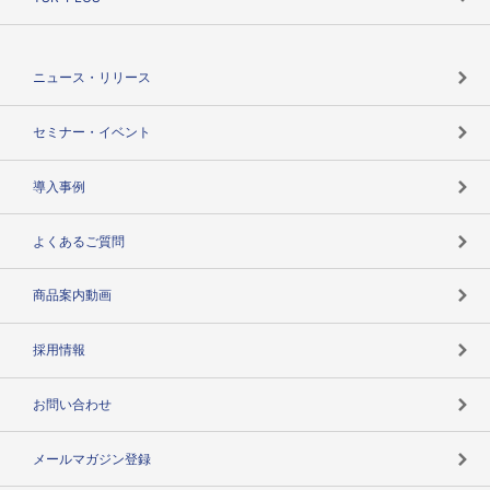
TSRのCSR
役割で探す
TSR-PLUSトップ
支社店一覧
ニュース・リリース
失敗しない与信管理とは
決算情報
セミナー・イベント
海外取引のノウハウ
パートナー体制
導入事例
企業データの有効活用
マルチステークホルダー
よくあるご質問
コンプライアンスチェック
商品案内動画
用語辞典
採用情報
お問い合わせ
メールマガジン登録