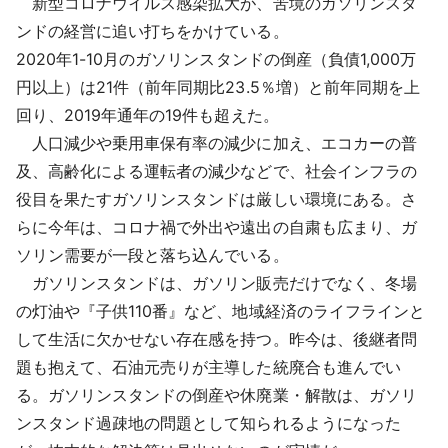
新型コロナウイルス感染拡大が、苦境のガソリンスタ
採用情報
ンドの経営に追い打ちをかけている。
2020年1-10月のガソリンスタンドの倒産（負債1,000万
よくあるご質問
円以上）は21件（前年同期比23.5％増）と前年同期を上
回り、2019年通年の19件も超えた。
English
人口減少や乗用車保有率の減少に加え、エコカーの普
及、高齢化による運転者の減少などで、社会インフラの
役目を果たすガソリンスタンドは厳しい環境にある。さ
らに今年は、コロナ禍で外出や遠出の自粛も広まり、ガ
ソリン需要が一段と落ち込んでいる。
ガソリンスタンドは、ガソリン販売だけでなく、冬場
の灯油や『子供110番』など、地域経済のライフラインと
して生活に欠かせない存在感を持つ。昨今は、後継者問
題も抱えて、石油元売りが主導した統廃合も進んでい
る。ガソリンスタンドの倒産や休廃業・解散は、ガソリ
ンスタンド過疎地の問題として知られるようになった