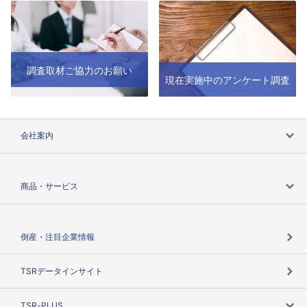
調査取材ご協力のお願い
現在実施中のアンケート調査
会社案内
会社案内トップ
商品・サービス
会社概要
カテゴリで探す
倒産・注目企業情報
TSRのビジョン
目的で探す
TSRデータインサイト
創業のあゆみ
ニーズで探す
TSR-PLUS