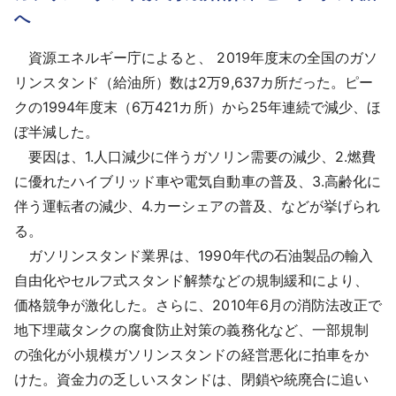
へ
資源エネルギー庁によると、 2019年度末の全国のガソ
リンスタンド（給油所）数は2万9,637カ所だった。ピー
クの1994年度末（6万421カ所）から25年連続で減少、ほ
ぼ半減した。
要因は、1.人口減少に伴うガソリン需要の減少、2.燃費
に優れたハイブリッド車や電気自動車の普及、3.高齢化に
伴う運転者の減少、4.カーシェアの普及、などが挙げられ
る。
ガソリンスタンド業界は、1990年代の石油製品の輸入
自由化やセルフ式スタンド解禁などの規制緩和により、
価格競争が激化した。さらに、2010年6月の消防法改正で
地下埋蔵タンクの腐食防止対策の義務化など、一部規制
の強化が小規模ガソリンスタンドの経営悪化に拍車をか
けた。資金力の乏しいスタンドは、閉鎖や統廃合に追い