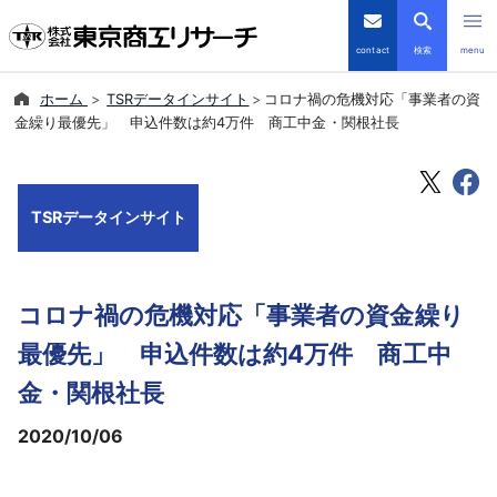
contact
検索
menu
ホーム
TSRデータインサイト
コロナ禍の危機対応「事業者の資
倒産・注目企業情報
金繰り最優先」 申込件数は約4万件 商工中金・関根社長
TSRデータインサイト
TSRデータインサイト
TSR-PLUS
優良企業サイト
コロナ禍の危機対応「事業者の資金繰り
会社案内
最優先」 申込件数は約4万件 商工中
金・関根社長
商品・サービス
2020/10/06
導入事例