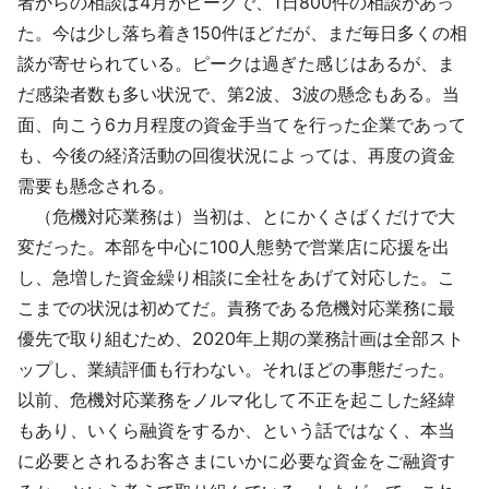
者からの相談は4月がピークで、1日800件の相談があっ
た。今は少し落ち着き150件ほどだが、まだ毎日多くの相
談が寄せられている。ピークは過ぎた感じはあるが、ま
だ感染者数も多い状況で、第2波、3波の懸念もある。当
面、向こう6カ月程度の資金手当てを行った企業であって
も、今後の経済活動の回復状況によっては、再度の資金
需要も懸念される。
（危機対応業務は）当初は、とにかくさばくだけで大
変だった。本部を中心に100人態勢で営業店に応援を出
し、急増した資金繰り相談に全社をあげて対応した。こ
こまでの状況は初めてだ。責務である危機対応業務に最
優先で取り組むため、2020年上期の業務計画は全部スト
ップし、業績評価も行わない。それほどの事態だった。
以前、危機対応業務をノルマ化して不正を起こした経緯
もあり、いくら融資をするか、という話ではなく、本当
に必要とされるお客さまにいかに必要な資金をご融資す