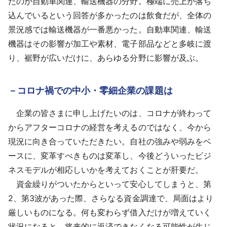
たのが自動車関連、輸送機器の分野。極端に売上が落ち
込んでいるという回答が多かったのは飲食だが、全体の
景況感では輸送機器が一番悪かった。自動車関連、輸送
機器はその影響が加工や素材、電子部品などと多岐に渡
り、裾野が広いだけに、あらゆる分野に影響が及ぶ。
－コロナ禍での中小・零細企業の課題は
企業の皆さまに申し上げたいのは、コロナが終わって
からアフターコロナの経営を考えるのではなく、今から
現況に向き合っていただきたい。自社の強みや弱みをベ
ースに、変革すべきものは変革し、今後どういったビジ
ネスモデルが相応しいかを考えておくことが肝要だ。
資金繰りがついたからといって安心してしまうと、第
2、第3波があった際、さらなる資金調達で、局面はより
厳しいものになる。何も変わらず借入だけが増えていく
状況になると、将来的に返済できなくなる可能性が生じ