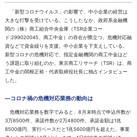
採用情報
「新型コロナウイルス」の影響で、中小企業の経営は
大きな打撃を受けている。こうしたなか、政府系金融機
よくあるご質問
関の（株）商工組合中央金庫（TSR企業コー
ド:299020045、商工中金）の存在が際立つ。危機対応融
English
資などで資金繰りを支援。中小企業を下支えしている。
新型コロナの危機対応で、指定金融機関の商工中金はど
う課題に取り組むのか。東京商工リサーチ（TSR）は、商
工中金の関根正裕・代表取締役社長に独占インタビュー
した。
―コロナ禍の危機対応業務の動向は
危機対応業務を数字でみると、8月末時点で申込件数が
3万8500件、承諾件数が2万4800件。承諾金額は1兆
8500億円、実行ベースだと1兆5600億円を超えた。事業