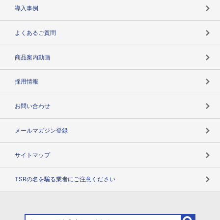
海外取引のノウハウ
パートナー体制
導入事例
企業データの有効活用
マルチステークホルダー
よくあるご質問
コンプライアンスチェック
商品案内動画
用語辞典
採用情報
お問い合わせ
メールマガジン登録
サイトマップ
TSRの名を騙る業者にご注意ください