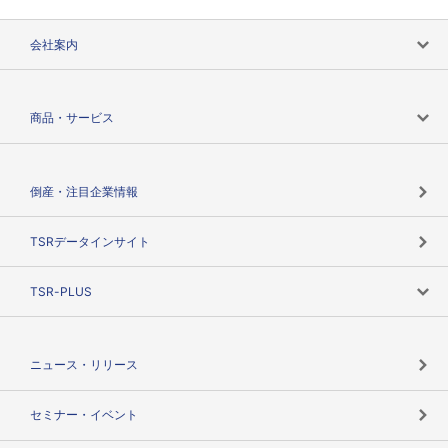
会社案内
会社案内トップ
商品・サービス
会社概要
カテゴリで探す
倒産・注目企業情報
TSRのビジョン
目的で探す
TSRデータインサイト
創業のあゆみ
ニーズで探す
TSR-PLUS
TSRのCSR
役割で探す
TSR-PLUSトップ
支社店一覧
ニュース・リリース
失敗しない与信管理とは
決算情報
セミナー・イベント