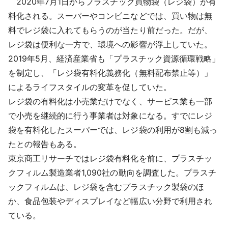
2020年7月1日からプラスチック買物袋（レジ袋）が有
採用情報
料化される。スーパーやコンビニなどでは、買い物は無
料でレジ袋に入れてもらうのが当たり前だった。だが、
よくあるご質問
レジ袋は便利な一方で、環境への影響が浮上していた。
2019年5月、経済産業省も「プラスチック資源循環戦略」
English
を制定し、「レジ袋有料化義務化（無料配布禁止等）」
によるライフスタイルの変革を促していた。
レジ袋の有料化は小売業だけでなく、サービス業も一部
で小売を継続的に行う事業者は対象になる。すでにレジ
袋を有料化したスーパーでは、レジ袋の利用が8割も減っ
たとの報告もある。
東京商工リサーチではレジ袋有料化を前に、プラスチッ
クフィルム製造業者1,090社の動向を調査した。プラスチ
ックフィルムは、レジ袋を含むプラスチック製袋のほ
か、食品包装やディスプレイなど幅広い分野で利用され
ている。