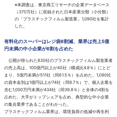
※
本調査は、東京商工リサーチの企業データベース
（370万社）に収録された日本産業分類（小分類）
の「プラスチックフィルム製造業」1,090社を集計
した。
有料化のスーパーはレジ袋8割減、業界は売上5億
円未満の中小企業が6割を占めた
公開が得られた830社のプラスチックフィルム製造業者
の売上高は、100億円以上が40社（構成比4.8％）にとど
まり、5億円未満が511社（同61.5％）を占めた。1,090社
の資本金別は1億円以上が74社（同6.7％）で、個人企業を
含む1,000万円未満が434社（同39.8％）と全体の4割を
占めた。大手がトップシェアを占め、典型的な中小企業
の集合業界であることがわかった。
プラスチックフィルム業界は、環境負荷の低減や再生利