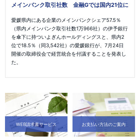
メインバンク取引社数 金融Gでは国内21位に
愛媛県内にある企業のメインバンクシェア57.5％
（県内メインバンク取引社数1万966社）の伊予銀行
を傘下に持ついよぎんホールディングスと、県内2
位で18.5％（同3,542社）の愛媛銀行が、7月24日
開催の取締役会で経営統合を付議することを発表し
た。
WEB請求書サービス
お支払い方法のご案内