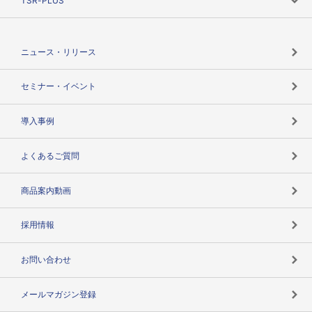
TSR-PLUS
TSRのCSR
役割で探す
TSR-PLUSトップ
支社店一覧
ニュース・リリース
失敗しない与信管理とは
決算情報
セミナー・イベント
海外取引のノウハウ
パートナー体制
導入事例
企業データの有効活用
マルチステークホルダー
よくあるご質問
コンプライアンスチェック
商品案内動画
用語辞典
採用情報
お問い合わせ
メールマガジン登録