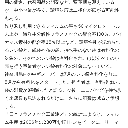
用の促進、代替商品の開発など、変革期を迎えている
が、中小企業が多く、環境対応は二極化が広がる可能性
もある。
繰り返し利用できるフィルムの厚さ50マイクロメートル
以上や、海洋生分解性プラスチックの配合率100％、バイ
オマス素材の配合率25％以上など、環境性能が認められ
るレジ袋と、紙袋や布の袋、持ち手のない袋は有料化の
対象外。その他のレジ袋は有料化され、ほぼすべての小
売を行う事業者がレジ袋有料化の対象になっている。
神奈川県内の中堅スーパーは7月のレジ袋有料化を前に、
5月から有料化をスタートした。担当者は、有料後はレジ
袋の消費が8割減ったと語る。今後、エコバッグを持ち歩
く来店客も見込まれるだけに、さらに消費は減ると予想
する。
「日本プラスチック工業連盟」の統計によると、フィル
ム生産は2006年の230万4,471トンをピークに、リーマ