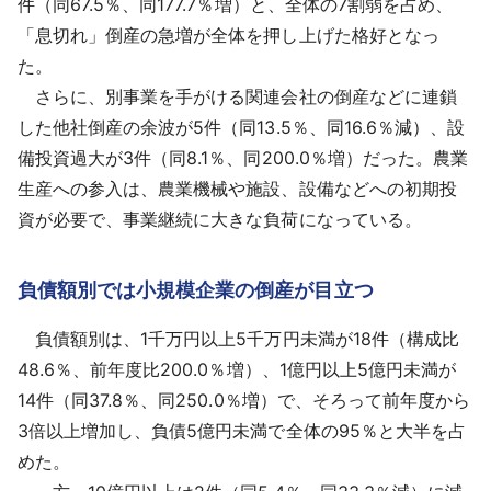
件（同67.5％、同177.7％増）と、全体の7割弱を占め、
「息切れ」倒産の急増が全体を押し上げた格好となっ
た。
さらに、別事業を手がける関連会社の倒産などに連鎖
した他社倒産の余波が5件（同13.5％、同16.6％減）、設
備投資過大が3件（同8.1％、同200.0％増）だった。農業
生産への参入は、農業機械や施設、設備などへの初期投
資が必要で、事業継続に大きな負荷になっている。
負債額別では小規模企業の倒産が目立つ
負債額別は、1千万円以上5千万円未満が18件（構成比
48.6％、前年度比200.0％増）、1億円以上5億円未満が
14件（同37.8％、同250.0％増）で、そろって前年度から
3倍以上増加し、負債5億円未満で全体の95％と大半を占
めた。