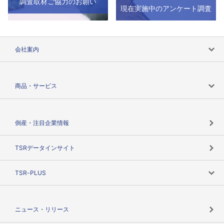
調査取材ご協力のお願い
現在実施中のアンケート調査
会社案内
会社案内トップ
商品・サービス
会社概要
カテゴリで探す
倒産・注目企業情報
TSRのビジョン
目的で探す
TSRデータインサイト
創業のあゆみ
ニーズで探す
TSR-PLUS
TSRのCSR
役割で探す
TSR-PLUSトップ
支社店一覧
ニュース・リリース