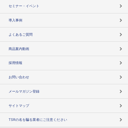
失敗しない与信管理とは
決算情報
セミナー・イベント
海外取引のノウハウ
パートナー体制
導入事例
企業データの有効活用
マルチステークホルダー
よくあるご質問
コンプライアンスチェック
商品案内動画
用語辞典
採用情報
お問い合わせ
メールマガジン登録
サイトマップ
TSRの名を騙る業者にご注意ください