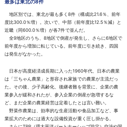
最多は東北の8件
地区別では、東北が最も多く8件（構成比21.6％、前年
度比300.0％増）。次いで、中部（前年度比12.5％減）と
近畿（同600.0％増）が各7件で並んだ。
全9地区のうち、8地区で倒産が発生し、さらに6地区で
前年度から増加に転じている。前年度に引き続き、四国
は発生がなかった。
日本が高度経済成長期に入った1960年代、日本の農業
は「三ちゃん農業」と形容され家族での農業が主流だっ
た。その後、少子高齢化、後継者難を背景に、企業の農
業参入が緩和されたが、参入企業の倒産が急増するな
ど、まだ企業の農業経営は定着したとは言い難い。
野菜作農業は、効率的な生産活動や食品加工など、事
業拡大のためには過大な設備投資が重く圧し掛かる。
さらにTPP（環太平洋パートナーシップ協定）交渉や国