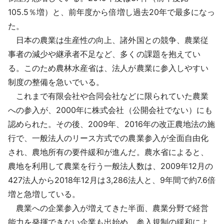
採用情報
105.5％増）と、前年度から倍増し過去20年で最多になっ
た。
よくあるご質問
日本の農業は生産性の向上、諸外国との競争、農業従
事者の減少や継承者不足など、多くの課題を抱えてい
English
る。このため農林水産省は、法人が農業に参入しやすい
制度の整備を急いでいる。
これまで有限会社や合同会社などに限られていた農業
への参入が、2000年に株式会社（公開会社でない）にも
認められた。その後、2009年、2016年の改正農地法の施
行で、一般法人のリース方式での農業参入が全面自由化
され、農地所有の要件緩和が進んだ。農水省によると、
農地を利用して農業を行う一般法人数は、2009年12月の
427法人から2018年12月は3,286法人と、9年間で約7.6倍
増と急増している。
農業への企業参入が増えてきた半面、農業分野で経営
能力を発揮できない企業も出始め、参入規制の緩和によ