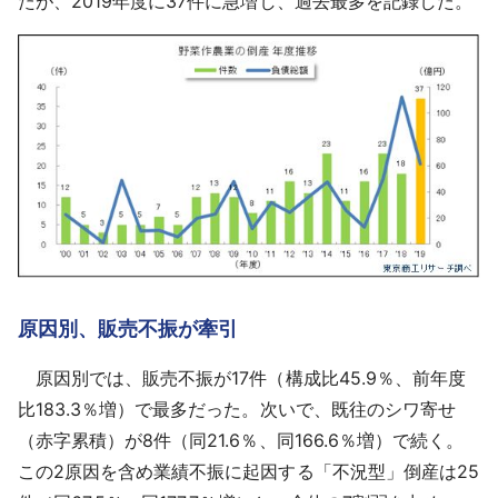
たが、2019年度に37件に急増し、過去最多を記録した。
原因別、販売不振が牽引
原因別では、販売不振が17件（構成比45.9％、前年度
比183.3％増）で最多だった。次いで、既往のシワ寄せ
（赤字累積）が8件（同21.6％、同166.6％増）で続く。
この2原因を含め業績不振に起因する「不況型」倒産は25