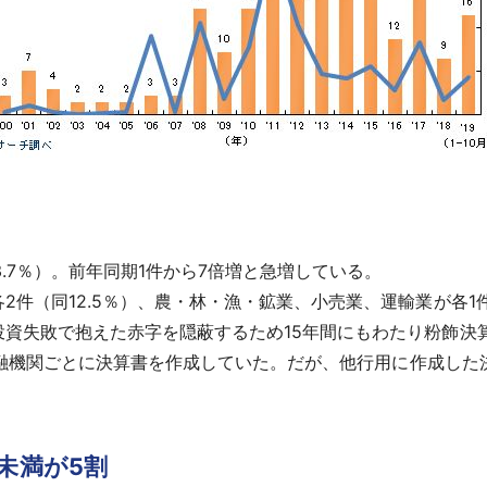
.7％）。前年同期1件から7倍増と急増している。
件（同12.5％）、農・林・漁・鉱業、小売業、運輸業が各1件
投資失敗で抱えた赤字を隠蔽するため15年間にもわたり粉飾決
取引金融機関ごとに決算書を作成していた。だが、他行用に作成し
未満が5割