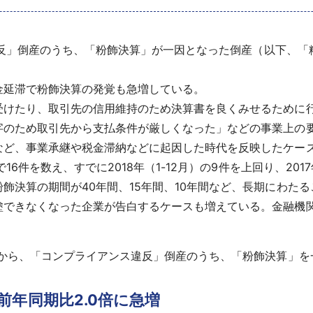
ス違反」倒産のうち、「粉飾決算」が一因となった倒産（以下、「
金延滞で粉飾決算の発覚も急増している。
受けたり、取引先の信用維持のため決算書を良くみせるために
字のため取引先から支払条件が厳しくなった」などの事業上の
など、事業承継や税金滞納などに起因した時代を反映したケー
で16件を数え、すでに2018年（1-12月）の9件を上回り、20
飾決算の期間が40年間、15年間、10年間など、長期にわた
塗できなくなった企業が告白するケースも増えている。金融機
業倒産から、「コンプライアンス違反」倒産のうち、「粉飾決算」
年同期比2.0倍に急増