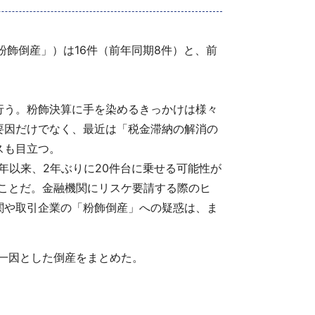
粉飾倒産」）は16件（前年同期8件）と、前
行う。粉飾決算に手を染めるきっかけは様々
要因だけでなく、最近は「税金滞納の解消の
スも目立つ。
17年以来、2年ぶりに20件台に乗せる可能性が
ることだ。金融機関にリスケ要請する際のヒ
関や取引企業の「粉飾倒産」への疑惑は、ま
を一因とした倒産をまとめた。