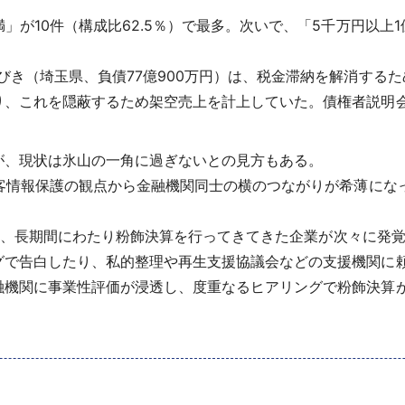
が10件（構成比62.5％）で最多。次いで、「5千万円以上1
びき（埼玉県、負債77億900万円）は、税金滞納を解消する
り、これを隠蔽するため架空売上を計上していた。債権者説明
、現状は氷山の一角に過ぎないとの見方もある。
顧客情報保護の観点から金融機関同士の横のつながりが希薄に
年間と、長期間にわたり粉飾決算を行ってきてきた企業が次々に
グで告白したり、私的整理や再生支援協議会などの支援機関に
融機関に事業性評価が浸透し、度重なるヒアリングで粉飾決算