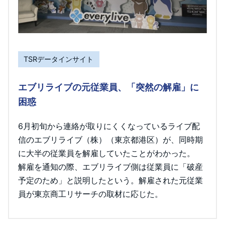
TSRデータインサイト
エブリライブの元従業員、「突然の解雇」に
困惑
6月初旬から連絡が取りにくくなっているライブ配
信のエブリライブ（株）（東京都港区）が、同時期
に大半の従業員を解雇していたことがわかった。
解雇を通知の際、エブリライブ側は従業員に「破産
予定のため」と説明したという。解雇された元従業
員が東京商工リサーチの取材に応じた。