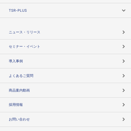
ニーズで探す
TSR-PLUS
TSRのCSR
役割で探す
TSR-PLUSトップ
支社店一覧
ニュース・リリース
失敗しない与信管理とは
決算情報
セミナー・イベント
海外取引のノウハウ
パートナー体制
導入事例
企業データの有効活用
マルチステークホルダー
よくあるご質問
コンプライアンスチェック
商品案内動画
用語辞典
採用情報
お問い合わせ