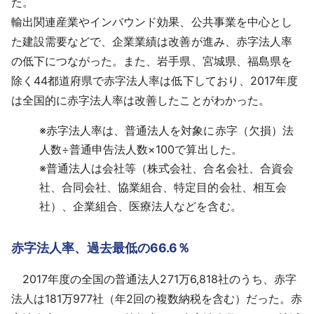
た。
輸出関連産業やインバウンド効果、公共事業を中心とし
た建設需要などで、企業業績は改善が進み、赤字法人率
の低下につながった。また、岩手県、宮城県、福島県を
除く44都道府県で赤字法人率は低下しており、2017年度
は全国的に赤字法人率は改善したことがわかった。
※
赤字法人率は、普通法人を対象に赤字（欠損）法
人数÷普通申告法人数×100で算出した。
※
普通法人は会社等（株式会社、合名会社、合資会
社、合同会社、協業組合、特定目的会社、相互会
社）、企業組合、医療法人などを含む。
赤字法人率、過去最低の66.6％
2017年度の全国の普通法人271万6,818社のうち、赤字
法人は181万977社（年2回の複数納税を含む）だった。赤