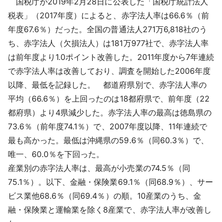
国税庁が2019年2月28日に公表した「国税庁統計法人
採用情報
税表」（2017年度）によると、赤字法人率は66.6％（前
年度67.6％）だった。全国の普通法人271万6,818社のう
よくあるご質問
ち、赤字法人（欠損法人）は181万977社で、赤字法人率
は前年度より1.0ポイント改善した。2011年度から7年連続
English
で赤字法人率は改善しており、調査を開始した2006年度
以降、最低を記録した。 都道府県別で、赤字法人率の
平均（66.6％）を上回ったのは18都府県で、前年度（22
都府県）より4県減少した。赤字法人率の最高は徳島県の
73.6％（前年度74.1％）で、2007年度以降、11年連続で
最も高かった。最低は沖縄県の59.6％（同60.3％）で、
唯一、60.0％を下回った。
産業別の赤字法人率は、最高が小売業の74.5％（同
75.1％）。以下、金融・保険業69.1％（同68.9％）、サー
ビス業他68.6％（同69.4％）の順。10産業のうち、金
融・保険業と運輸業を除く8産業で、赤字法人率が改善し