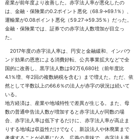
産業が前年度より改善した。赤字法人率が悪化したの
は、金融・保険業の0.2ポイント悪化（68.9→69.1％）、
運輸業が0.08ポイント悪化（59.27→59.35％）だった。
金融・保険業では、証券での赤字法人数増加が目立っ
た。
2017年度の赤字法人率は、円安と金融緩和、インバウ
ンド効果の恩恵による消費好転、公共事業拡大などで全
国的に改善し、黒字法人数は92万6,680社（前年度比
4.1％増、年2回の複数納税を含む）まで増えた。ただ、依
然として半数以上の66.6％の法人が赤字の状況は続いて
いる。
地方経済は、産業や地域特性で差異が生じる。また、母
数の普通申告法人数が増加すると赤字法人が同数の場
合、赤字法人率は低下するだけに、赤字法人率が高止ま
りする地域は収益性だけでなく、新設法人や休廃業まで
考慮することが必要になる。広義の意味で、赤字法人率