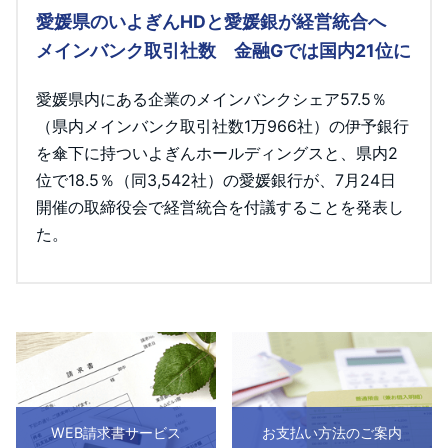
愛媛県のいよぎんHDと愛媛銀が経営統合へ
メインバンク取引社数 金融Gでは国内21位に
愛媛県内にある企業のメインバンクシェア57.5％
（県内メインバンク取引社数1万966社）の伊予銀行
を傘下に持ついよぎんホールディングスと、県内2
位で18.5％（同3,542社）の愛媛銀行が、7月24日
開催の取締役会で経営統合を付議することを発表し
た。
WEB請求書サービス
お支払い方法のご案内