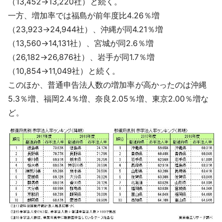
（13,452→13,220社）と続く。
一方、増加率では福島が前年度比4.26％増
（23,923→24,944社）、沖縄が同4.21％増
（13,560→14,131社）、宮城が同2.6％増
（26,182→26,876社）、岩手が同1.7％増
（10,854→11,049社）と続く。
このほか、普通申告法人数の増加率が高かったのは沖縄
5.3％増、福岡2.4％増、奈良2.05％増、東京2.00％増な
ど。