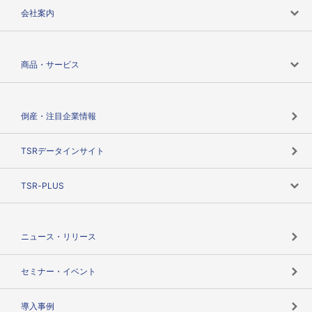
会社案内
会社案内トップ
商品・サービス
会社概要
カテゴリで探す
倒産・注目企業情報
TSRのビジョン
目的で探す
TSRデータインサイト
創業のあゆみ
ニーズで探す
TSR-PLUS
TSRのCSR
役割で探す
TSR-PLUSトップ
支社店一覧
ニュース・リリース
失敗しない与信管理とは
決算情報
セミナー・イベント
海外取引のノウハウ
パートナー体制
導入事例