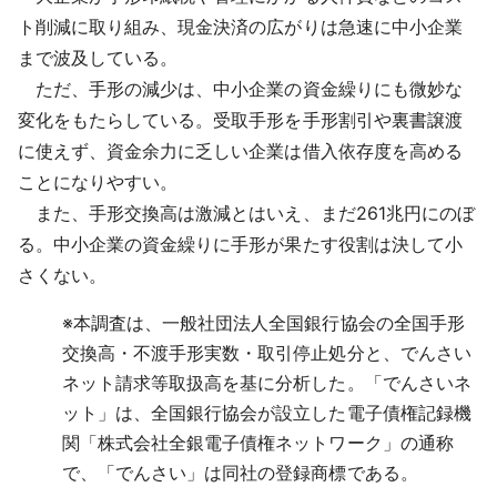
ト削減に取り組み、現金決済の広がりは急速に中小企業
まで波及している。
ただ、手形の減少は、中小企業の資金繰りにも微妙な
変化をもたらしている。受取手形を手形割引や裏書譲渡
に使えず、資金余力に乏しい企業は借入依存度を高める
ことになりやすい。
また、手形交換高は激減とはいえ、まだ261兆円にのぼ
る。中小企業の資金繰りに手形が果たす役割は決して小
さくない。
※
本調査は、一般社団法人全国銀行協会の全国手形
交換高・不渡手形実数・取引停止処分と、でんさい
ネット請求等取扱高を基に分析した。「でんさいネ
ット」は、全国銀行協会が設立した電子債権記録機
関「株式会社全銀電子債権ネットワーク」の通称
で、「でんさい」は同社の登録商標である。