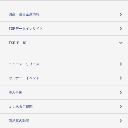
会社概要
カテゴリで探す
倒産・注目企業情報
TSRのビジョン
目的で探す
TSRデータインサイト
創業のあゆみ
ニーズで探す
TSR-PLUS
TSRのCSR
役割で探す
TSR-PLUSトップ
支社店一覧
ニュース・リリース
失敗しない与信管理とは
決算情報
セミナー・イベント
海外取引のノウハウ
パートナー体制
導入事例
企業データの有効活用
マルチステークホルダー
よくあるご質問
コンプライアンスチェック
商品案内動画