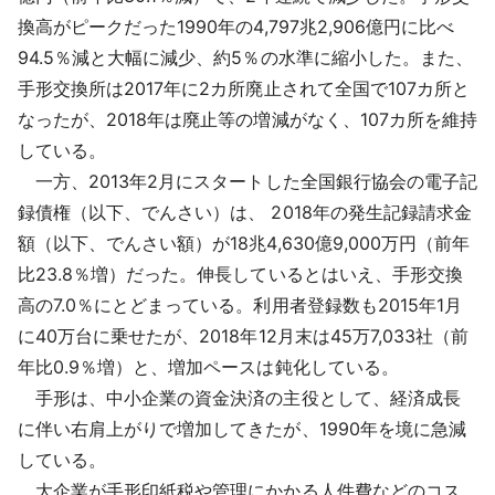
採用情報
換高がピークだった1990年の4,797兆2,906億円に比べ
94.5％減と大幅に減少、約5％の水準に縮小した。また、
よくあるご質問
手形交換所は2017年に2カ所廃止されて全国で107カ所と
なったが、2018年は廃止等の増減がなく、107カ所を維持
English
している。
一方、2013年2月にスタートした全国銀行協会の電子記
録債権（以下、でんさい）は、 2018年の発生記録請求金
額（以下、でんさい額）が18兆4,630億9,000万円（前年
比23.8％増）だった。伸長しているとはいえ、手形交換
高の7.0％にとどまっている。利用者登録数も2015年1月
に40万台に乗せたが、2018年12月末は45万7,033社（前
年比0.9％増）と、増加ペースは鈍化している。
手形は、中小企業の資金決済の主役として、経済成長
に伴い右肩上がりで増加してきたが、1990年を境に急減
している。
大企業が手形印紙税や管理にかかる人件費などのコス