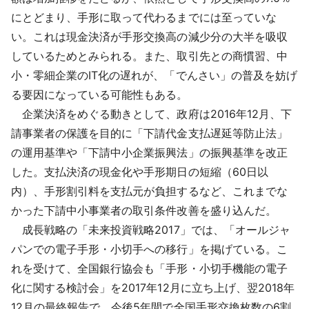
にとどまり、手形に取って代わるまでには至っていな
い。これは現金決済が手形交換高の減少分の大半を吸収
しているためとみられる。また、取引先との商慣習、中
小・零細企業のIT化の遅れが、「でんさい」の普及を妨げ
る要因になっている可能性もある。
企業決済をめぐる動きとして、政府は2016年12月、下
請事業者の保護を目的に「下請代金支払遅延等防止法」
の運用基準や「下請中小企業振興法」の振興基準を改正
した。支払決済の現金化や手形期日の短縮（60日以
内）、手形割引料を支払元が負担するなど、これまでな
かった下請中小事業者の取引条件改善を盛り込んだ。
成長戦略の「未来投資戦略2017」では、「オールジャ
パンでの電子手形・小切手への移行」を掲げている。こ
れを受けて、全国銀行協会も「手形・小切手機能の電子
化に関する検討会」を2017年12月に立ち上げ、翌2018年
12月の最終報告で、今後5年間で全国手形交換枚数の6割