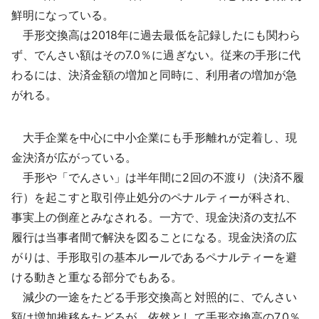
鮮明になっている。
手形交換高は2018年に過去最低を記録したにも関わら
ず、でんさい額はその7.0％に過ぎない。従来の手形に代
わるには、決済金額の増加と同時に、利用者の増加が急
がれる。
大手企業を中心に中小企業にも手形離れが定着し、現
金決済が広がっている。
手形や「でんさい」は半年間に2回の不渡り（決済不履
行）を起こすと取引停止処分のペナルティーが科され、
事実上の倒産とみなされる。一方で、現金決済の支払不
履行は当事者間で解決を図ることになる。現金決済の広
がりは、手形取引の基本ルールであるペナルティーを避
ける動きと重なる部分でもある。
減少の一途をたどる手形交換高と対照的に、でんさい
額は増加推移をたどるが、依然として手形交換高の7.0％