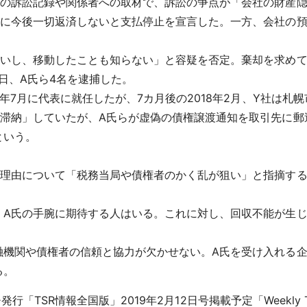
業の訴訟記録や関係者への取材で、訴訟の争点が「会社の財産
関に今後一切返済しないと支払停止を宣言した。一方、会社の
ないし、移動したことも知らない」と容疑を否定。棄却を求め
日、A氏ら4名を逮捕した。
7年7月に代表に就任したが、7カ月後の2018年2月、Y社は札
を滞納」していたが、A氏らが虚偽の債権譲渡通知を取引先に郵
という。
る理由について「税務当局や債権者のかく乱が狙い」と指摘す
、A氏の手腕に期待する人はいる。これに対し、回収不能が生じ
融機関や債権者の信頼と協力が欠かせない。A氏を受け入れる
る。
行「TSR情報全国版」2019年2月12日号掲載予定「Weekly T