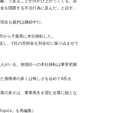
隠蔽」であることが浮かび上がってくる。原
預金を隠匿する不法行為に及んだ」と話す。
て現在も裁判は継続中だ。
幌市から千葉県に本社移転した。
送し、Y社の売掛金を別会社に振り込ませて
る人がいる。他地区への本社移転は事実把握
た債権者の多くは悔しさを込めてA氏を
企業の多さは、事業再生を望む企業に核とな
opics」を再編集）