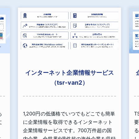
インターネット企業情報サービス
（tsr-van2）
あ
1,200円の低価格でいつでもどこでも簡単
T
丈
に企業情報を取得できるインターネット
要
」
企業情報サービスです。700万件超の国
る
こ
内企業、全世界6億件超の海外企業を収録
し