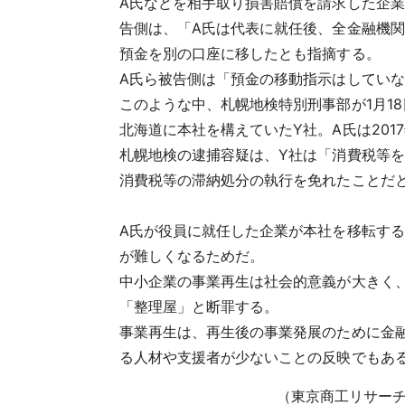
A氏などを相手取り損害賠償を請求した企
告側は、「A氏は代表に就任後、全金融機
預金を別の口座に移したとも指摘する。
A氏ら被告側は「預金の移動指示はしてい
このような中、札幌地検特別刑事部が1月18
北海道に本社を構えていたY社。A氏は201
札幌地検の逮捕容疑は、Y社は「消費税等
消費税等の滞納処分の執行を免れたことだ
A氏が役員に就任した企業が本社を移転す
が難しくなるためだ。
中小企業の事業再生は社会的意義が大きく
「整理屋」と断罪する。
事業再生は、再生後の事業発展のために金
る人材や支援者が少ないことの反映でもあ
（東京商工リサーチ発