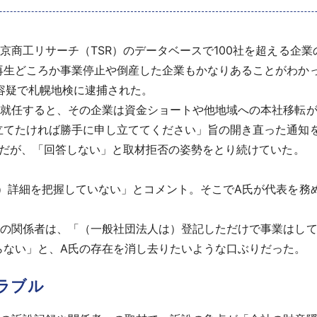
京商工リサーチ（TSR）のデータベースで100社を超える企
再生どころか事業停止や倒産した企業もかなりあることがわか
の容疑で札幌地検に逮捕された。
が就任すると、その企業は資金ショートや他地域への本社移転
立てたければ勝手に申し立ててください」旨の開き直った通知
んだが、「回答しない」と取材拒否の姿勢をとり続けていた。
の）詳細を把握していない」とコメント。そこでA氏が代表を務
在の関係者は、「（一般社団法人は）登記しただけで事業はして
らない」と、A氏の存在を消し去りたいような口ぶりだった。
ラブル