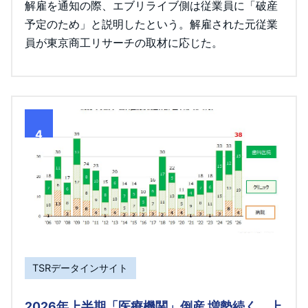
解雇を通知の際、エブリライブ側は従業員に「破産
予定のため」と説明したという。解雇された元従業
員が東京商工リサーチの取材に応じた。
4
TSRデータインサイト
2026年上半期「医療機関」倒産 増勢続く 上