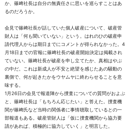
か、篠﨑社長は自分の無責任さに思いを巡らすことはあ
るのだろうか。
会見で篠﨑社長が話していた個人破産について、破産管
財人は「何も聞いていない」という。はれのひの破産申
請代理人からは期日までにコメントが得られなかった。4
月18日までの官報に篠﨑社長の破産開始決定は掲載され
ていない。篠﨑社長が破産を申し立てたか、真相はやぶ
の中だ。これは新成人が不安と絶望を感じたあの騒動の
裏側で、何が起きたかをウヤムヤに終わらせることを意
味する。
1月26日の会見で報道陣から捜査についての質問がおよぶ
と、篠﨑社長は「もちろん応じたい」と答えた。捜査機
関が篠﨑氏など当時の関係者に事情聴取しているとの一
部報道もある。破産管財人は「仮に捜査機関から協力要
請があれば、積極的に協力していく」と明言した。