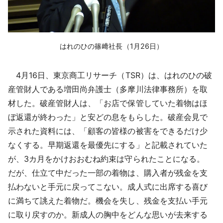
はれのひの篠﨑社長（1月26日）
4月16日、東京商工リサーチ（TSR）は、はれのひの破
産管財人である増田尚弁護士（多摩川法律事務所）を取
材した。破産管財人は、「お店で保管していた着物はほ
ぼ返還が終わった」と安どの息をもらした。破産会見で
示された資料には、「顧客の皆様の被害をできるだけ少
なくする。早期返還を最優先にする」と記載されていた
が、3カ月をかけおおむね約束は守られたことになる。
だが、仕立て中だった一部の着物は、購入者が残金を支
払わないと手元に戻ってこない。成人式に出席する喜び
に満ちて誂えた着物だ。機会を失し、残金を支払い手元
に取り戻すのか。新成人の胸中をどんな思いが去来する