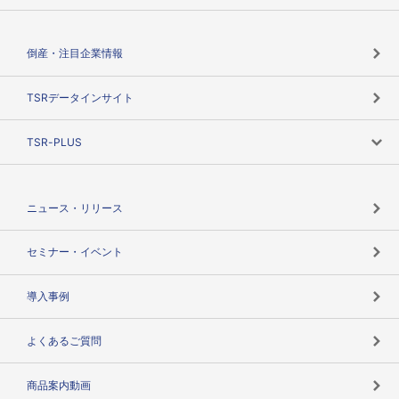
会社概要
カテゴリで探す
倒産・注目企業情報
TSRのビジョン
目的で探す
TSRデータインサイト
創業のあゆみ
ニーズで探す
TSR-PLUS
TSRのCSR
役割で探す
TSR-PLUSトップ
支社店一覧
ニュース・リリース
失敗しない与信管理とは
決算情報
セミナー・イベント
海外取引のノウハウ
パートナー体制
導入事例
企業データの有効活用
マルチステークホルダー
よくあるご質問
コンプライアンスチェック
商品案内動画