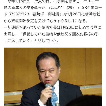
今年1月8日の「成人の日」に事業を停止し、一生に一
採用情報
度の新成人の夢を奪った、はれのひ（株）（TSR企業コー
ド:872372723、篠﨑洋一郎社長）が1月26日に横浜地裁
よくあるご質問
から破産開始決定を受けてもうすぐ3カ月になる。
一切連絡を絶っていた篠﨑社長は1月26日に初めて会見に
English
出席し、「保管していた着物や仮絵羽を順次お客様の手
元に返していく」と話していた。