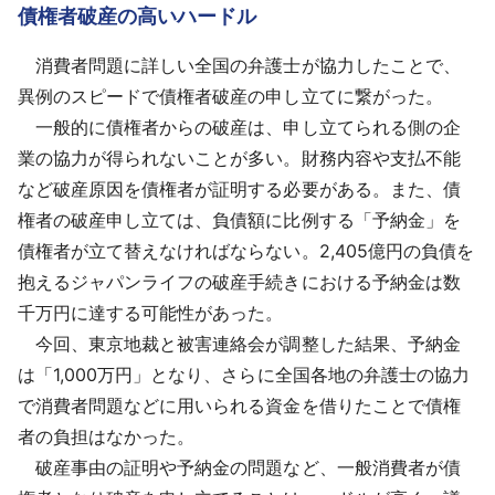
債権者破産の高いハードル
消費者問題に詳しい全国の弁護士が協力したことで、
異例のスピードで債権者破産の申し立てに繋がった。
一般的に債権者からの破産は、申し立てられる側の企
業の協力が得られないことが多い。財務内容や支払不能
など破産原因を債権者が証明する必要がある。また、債
権者の破産申し立ては、負債額に比例する「予納金」を
債権者が立て替えなければならない。2,405億円の負債を
抱えるジャパンライフの破産手続きにおける予納金は数
千万円に達する可能性があった。
今回、東京地裁と被害連絡会が調整した結果、予納金
は「1,000万円」となり、さらに全国各地の弁護士の協力
で消費者問題などに用いられる資金を借りたことで債権
者の負担はなかった。
破産事由の証明や予納金の問題など、一般消費者が債