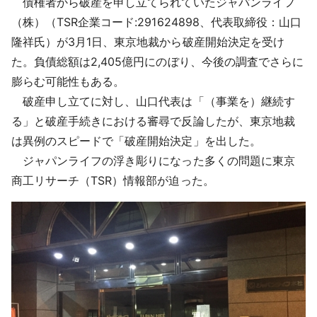
債権者から破産を申し立てられていたジャパンライフ
採用情報
（株）（TSR企業コード:291624898、代表取締役：山口
隆祥氏）が3月1日、東京地裁から破産開始決定を受け
よくあるご質問
た。負債総額は2,405億円にのぼり、今後の調査でさらに
膨らむ可能性もある。
English
破産申し立てに対し、山口代表は「（事業を）継続す
る」と破産手続きにおける審尋で反論したが、東京地裁
は異例のスピードで「破産開始決定」を出した。
ジャパンライフの浮き彫りになった多くの問題に東京
商工リサーチ（TSR）情報部が迫った。