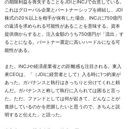
の期限利益を喪失することをJDIとINCJで合意している。
これはグローバル企業とパートナーシップを締結し、JDI
株式の20％以上を相手が保有した場合、INCJに750億円
の返済を求められる可能性があることを意味する。資本
提供側からすると、注入金額のうち750億円が「流出」す
ることになる。パートナー選定に高いハードルになる可
能性がある。
また、INCJや経済産業省との距離感も注目される。東入
來CEOは、「（JDIに経営者として）入る時に1つ約束が
あった。ガバナンスと執行はきっちりと分けてくれと頼
んだ。ガバナンスと称して執行に入られては困ると言っ
た。ただ、ファンドとしては何が起きて、どんなことが
進捗しているのかを把握したいと思うので、きちんと説
明すると伝えた」と語った。