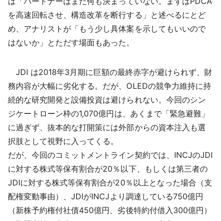
は「パートナーはまだ何も決まっていない。まずはPDCA
を高速回転させ、構造改革を断行する」と述べるにとど
め、アナリストが「もう少し具体案を示してもいいので
はないか」とただす場面もあった。
JDI は2018年3月期に巨額の最終赤字が避けられず、財
務内容が大幅に劣化する。だが、OLEDの競争力維持に持
続的な研究開発と設備投資は避けられない。今回のシン
ジケートローン枠の1,070億円は、あくまで「緊急避難」
に過ぎず、抜本的な打開策には外部からの資本注入も選
択肢として視野に入ってくる。
だが、今回のコミットメントライン契約では、INCJのJDI
に対する株式等保有割合が20％以下、もしくは第三者の
JDIに対する株式等保有割合が20％以上となった場合（支
配権変動事由）、JDIがINCJより調達している750億円
（新株予約権付社債450億円、劣後特約付借入300億円）