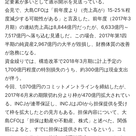
定要素が多いとして適示開示を見送っている。
会見で、大島CFOは「前年度より（売上高が）15-25％程
度減少する可能性がある」と言及した。前年度（2017年3
月期）の連結売上高は8,844億円だったが、6,633億円～
7,517億円へ落ち込む見通しだ。この場合、2017年第1四
半期の純資産2,967億円の大半が毀損し、財務体質の改善
が急務になる。
資金繰りでは、構造改革で2018年3月期に計上予定の
1,700億円程度の特別損失のうち、約300億円は現金支出
が伴う。
今回、1,070億円のコミットメントラインを締結したが、
2017年6月末の期限切れ分より枠が470億円拡大されてい
る。INCJが連帯保証し、INCJはJDIから担保提供を受け
て枠を拡大したとの見方もある。担保内容について、大
島CFOは「担保は動産や不動産、株式」と述べた。関係
筋によると、すでに担保は提供されているという。コミ