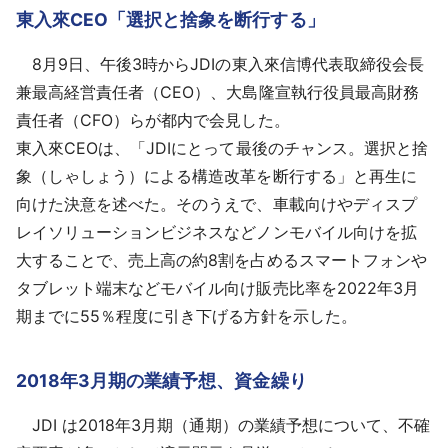
東入來CEO「選択と捨象を断行する」
8月9日、午後3時からJDIの東入來信博代表取締役会長
兼最高経営責任者（CEO）、大島隆宣執行役員最高財務
責任者（CFO）らが都内で会見した。
東入來CEOは、「JDIにとって最後のチャンス。選択と捨
象（しゃしょう）による構造改革を断行する」と再生に
向けた決意を述べた。そのうえで、車載向けやディスプ
レイソリューションビジネスなどノンモバイル向けを拡
大することで、売上高の約8割を占めるスマートフォンや
タブレット端末などモバイル向け販売比率を2022年3月
期までに55％程度に引き下げる方針を示した。
2018年3月期の業績予想、資金繰り
JDI は2018年3月期（通期）の業績予想について、不確