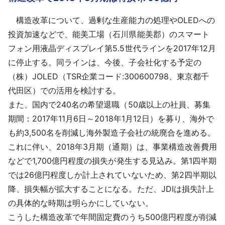
構造改革について、過剰な生産能力の処理やOLEDへの
投資加速などで、能美工場（石川県能美郡）のスマート
フォン用液晶ディスプレイ第5.5世代ラインを2017年12月
に停止する。同ラインは、今後、子会社化する予定の
（株）JOLED（TSR企業コード:300600798、東京都千
代田区）での活用を検討する。
また、国内で240名の希望退職（50歳以上の社員、募集
期間：2017年11月6日～2018年1月12日）を募り、海外で
も約3,500名を削減し海外製造子会社の統廃合を進める。
これに伴い、2018年3月期（通期）は、事業構造改善費用
などで1,700億円程度の損失が発生する見込み。第1四半期
では26億円程度しか計上されていないため、第2四半期以
降、損失幅が拡大することになる。ただ、JDIは損失計上
の具体的な時期は明らかにしていない。
こうした構造改革で年間固定費のうち500億円程度が削減