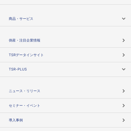
会社案内トップ
商品・サービス
会社概要
カテゴリで探す
倒産・注目企業情報
TSRのビジョン
目的で探す
TSRデータインサイト
創業のあゆみ
ニーズで探す
TSR-PLUS
TSRのCSR
役割で探す
TSR-PLUSトップ
支社店一覧
ニュース・リリース
失敗しない与信管理とは
決算情報
セミナー・イベント
海外取引のノウハウ
パートナー体制
導入事例