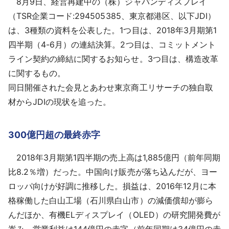
8月9日、経営再建中の（株）ジャパンディスプレイ
採用情報
（TSR企業コード:294505385、東京都港区、以下JDI）
は、3種類の資料を公表した。1つ目は、2018年3月期第1
よくあるご質問
四半期（4-6月）の連結決算。2つ目は、コミットメント
ライン契約の締結に関するお知らせ。3つ目は、構造改革
English
に関するもの。
同日開催された会見とあわせ東京商工リサーチの独自取
材からJDIの現状を追った。
300億円超の最終赤字
2018年3月期第1四半期の売上高は1,885億円（前年同期
比8.2％増）だった。中国向け販売が落ち込んだが、ヨー
ロッパ向けが好調に推移した。損益は、2016年12月に本
格稼働した白山工場（石川県白山市）の減価償却が膨ら
んだほか、有機ELディスプレイ（OLED）の研究開発費が
嵩み、営業利益は144億円の赤字（前年同期は34億円の赤