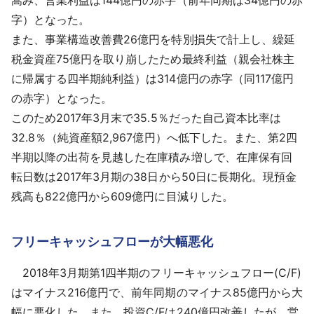
字）となった。
また、事業構造改善費26億円を特別損失で計上し、繰延
税金資産75億円を取り崩したため最終利益（親会社株主
に帰属する四半期純利益）は314億円の赤字（同117億円
の赤字）となった。
このため2017年3月末で35.5％だった自己資本比率は
32.8％（純資産額2,967億円）へ低下した。また、第2四
半期以降の出荷を見越した在庫積み増しで、在庫保有回
転日数は2017年3月期の38日から50日に長期化。現預金
残高も822億円から609億円に目減りした。
フリーキャッシュフローが大幅悪化
2018年3月期第1四半期のフリーキャッシュフロー(C/F)
はマイナス216億円で、前年同期のマイナス85億円から大
幅に悪化した。また、投資C/Fは240億円改善したが、営