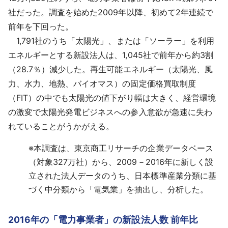
採用情報
社だった。調査を始めた2009年以降、初めて2年連続で
前年を下回った。
よくあるご質問
1,791社のうち「太陽光」、または「ソーラー」を利用
エネルギーとする新設法人は、1,045社で前年から約3割
English
（28.7％）減少した。再生可能エネルギー（太陽光、風
力、水力、地熱、バイオマス）の固定価格買取制度
（FIT）の中でも太陽光の値下がり幅は大きく、経営環境
の激変で太陽光発電ビジネスへの参入意欲が急速に失わ
れていることがうかがえる。
※
本調査は、東京商工リサーチの企業データベース
（対象327万社）から、2009－2016年に新しく設
立された法人データのうち、日本標準産業分類に基
づく中分類から「電気業」を抽出し、分析した。
2016年の「電力事業者」の新設法人数 前年比