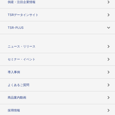
倒産・注目企業情報
TSRのビジョン
目的で探す
TSRデータインサイト
創業のあゆみ
ニーズで探す
TSR-PLUS
TSRのCSR
役割で探す
TSR-PLUSトップ
支社店一覧
ニュース・リリース
失敗しない与信管理とは
決算情報
セミナー・イベント
海外取引のノウハウ
パートナー体制
導入事例
企業データの有効活用
マルチステークホルダー
よくあるご質問
コンプライアンスチェック
商品案内動画
用語辞典
採用情報