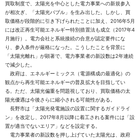
買取制度で、太陽光を中心とした電力事業への新規参入
が相次ぎ、「太陽光バブル」を生み出した。しかし、買
取価格が段階的に引き下げられたことに加え、2016年5月
には改正再生可能エネルギー特別措置法も成立（2017年4
月施行）。電力会社と系統接続の合意が認定要件にな
り、参入条件が厳格になった。こうしたことを背景に
「太陽光離れ」が顕著で、電力事業者の新設数は2年連続
で減少した。
政府は、エネルギーミックス（電源構成の最適化）の
観点から再生可能エネルギーの普及拡大を目指してい
る。ただ、太陽光偏重を問題視しており、買取価格の太
陽光優遇は今後さらに縮小される可能性がある。
長野市は「太陽光発電施設の設置に関するガイドライ
ン」を改定し、2017年8月以降に着工される案件には「設
置が適当でないエリア」などを設定する。
電力事業者の新設数を押し上げていた太陽光は、政府