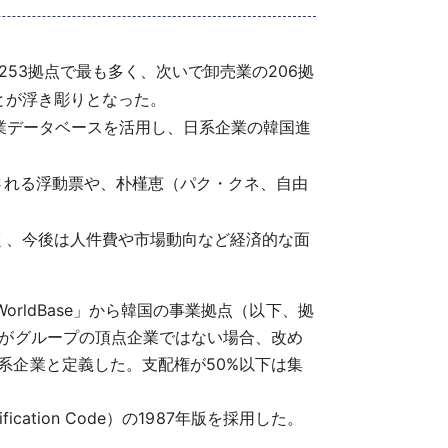
53拠点で最も多く、次いで卸売業の206拠
とが浮き彫りとなった。
外企業データベースを活用し、日系企業の韓国進
される浮動票や、朴槿恵（パク・クネ、自由
く、今後は人件費や市場動向など経済的な面
「WorldBase」から韓国の事業拠点（以下、拠
業がグループの頂点企業ではない場合、改め
系企業と定義した。支配権が50%以下は集
ication Code）の1987年版を採用した。