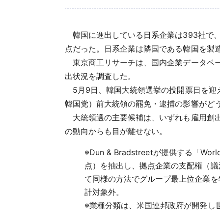
韓国に進出している日系企業は393社で、
点だった。日系企業は隣国である韓国を製
東京商工リサーチは、国内企業データベースと
出状況を調査した。
5月9日、韓国大統領選挙の投開票日を迎
韓国党）前大統領の罷免・逮捕の影響がど
大統領選の主要候補は、いずれも雇用創出
の動向からも目が離せない。
※
Dun & Bradstreetが提供す
点）を抽出し、拠点企業の支配権（議
て同様の方法でグループ最上位企業を
計対象外。
※
業種分類は、米国連邦政府が開発し世界に広く普