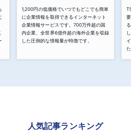
あ
1,200円の低価格でいつでもどこでも簡単
T
丈
に企業情報を取得できるインターネット
要
」
企業情報サービスです。700万件超の国
る
こ
内企業、全世界6億件超の海外企業を収録
し
ー
した圧倒的な情報量が特徴です。
イ
た
人気記事ランキング