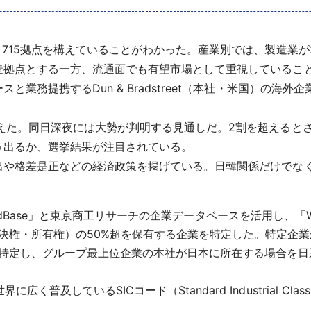
715拠点を構えていることがわかった。産業別では、製造業が2
造拠点とする一方、流通面でも有望市場として重視しているこ
業務提携するDun & Bradstreet（本社・米国）の海
えた。同日深夜には大勢が判明する見通しだ。2割を超えると
う出るか、選挙結果が注目されている。
や格差是正などの経済政策を掲げている。日韓関係だけでな
る「WorldBase」と東京商工リサーチの企業データベースを活用し、
決権・所有権）の50%超を保有する企業を特定した。特定企
特定し、グループ最上位企業の本社が日本に所在する場合を日
及しているSICコード（Standard Industrial Classif