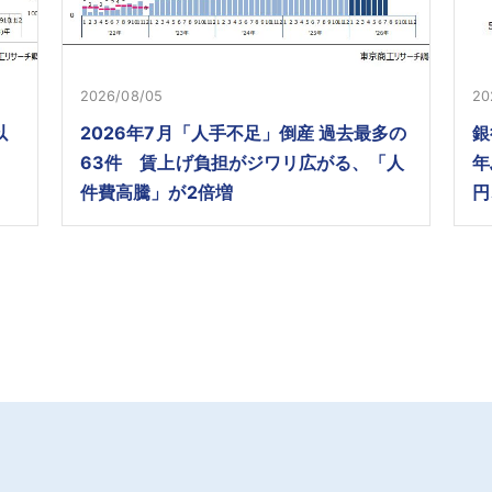
2026/08/05
20
以
2026年7月「人手不足」倒産 過去最多の
銀
63件 賃上げ負担がジワリ広がる、「人
年
件費高騰」が2倍増
円