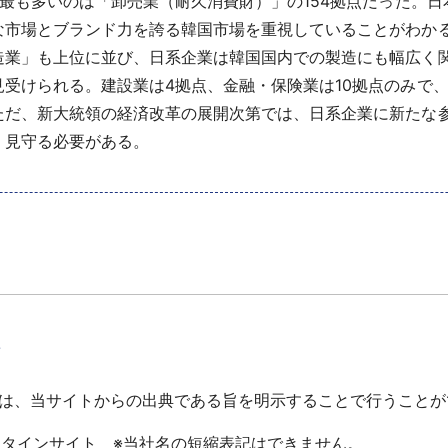
最も多いのは「卸売業（耐久消費財）」の154拠点だった。
な市場とブランド力を誇る韓国市場を重視していることがわか
造業」も上位に並び、日系企業は韓国国内での製造にも幅広く
受けられる。建設業は4拠点、金融・保険業は10拠点のみで
ただ、新大統領の経済改革の展開次第では、日系企業に新たな
く見守る必要がある。
て
は、当サイトからの出典である旨を明示することで行うことが
ータインサイト ※当社名の短縮表記はできません。