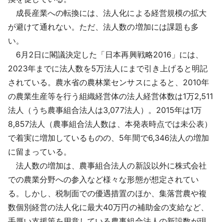
成長産業への転換には、法人化による経営規模の拡大
が避けて通れない。ただ、法人数の増加には課題も多
い。
6月2日に閣議決定した「日本再興戦略2016」には、
2023年までに法人数を5万法人にまで引き上げると明記
されている。農水省の農林業センサスによると、2010年
の農業生産等を行う組織経営体の法人経営体数は1万2,511
法人（うち農事組合法人は3,077法人）。2015年は1万
8,857法人（農事組合法人数は、本発表時点では未公表）
で着実に増加しているものの、5年間で6,346法人の増加
に留まっている。
法人数の増加は、農事組合法人の新設以外に株式会社
での農業分野への参入など様々な形態が想定されてい
る。しかし、税制面での優遇措置のほか、集落営農や複
数個別経営の法人化に最大40万円の補助金の支給など、
手厚い支援策を用意している農事組合法人の新設数が現