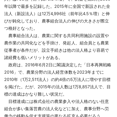
採用情報
年以降で最多を記録した。2015年に全国で新設された全
法人（新設法人）は12万4,996社（前年比4.5％増）と伸
よくあるご質問
びが鈍化しており、農事組合法人の伸びの大きさが際立
つ格好となった。
English
農事組合法人は、農業に関する共同利用施設の設置や
農作業の共同化などを手掛け、発起人、組合員とも農業
従事者が条件だが、設立手続きは他の法人格より容易で
諸経費も低いメリットがある。
政府は、2016年6月2日に閣議決定した「日本再興戦略
2016」で、農業分野の法人経営体数を2023年までに
2010年（1万2,511法人）の約4倍の5万法人に増やす目標
を掲げた。だが、2015年の法人数は1万8,857法人で、目
標の達成はかなり難しい状況だ。
目標達成には株式会社の農業参入や法人格のない任意
組合が多い集落営農の法人化などに加え、農事分野へ労
働力の移動を促す支援策の更なる拡充も必要だろう。