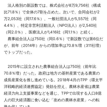
法人格別の新設数では、株式会社が8万9,756社（構成
比71.8％）で全体の7割を占めた。次いで、合同会社が2
万2,053社（同17.6％）、一般社団法人が5,557社（同
4.4％）、特定非営利活動法人（NPO法人）が2,540社
（同2.0％）、医療法人が1,416社（同1.1％）と続く。
農事組合法人は750社（同0.6％）で新設数では第6位だ
が、前年（2014年）からの増加率は70.8％増（311社増）
でトップだった。
2015年に設立された農事組合法人は750社（前年比
70.8％増）だった。政府は地方の基幹産業である農業の
成長産業化を推し進めている。2018年4月のTPP（環太平
洋戦略的経済連携協定）発効を控え、農林水産省は農業
経済力向上支援事業などを通じ、TPPで出現する人口8億
人の巨大経済圏に食い込む「攻めの農林水産業」への転
換を促している。