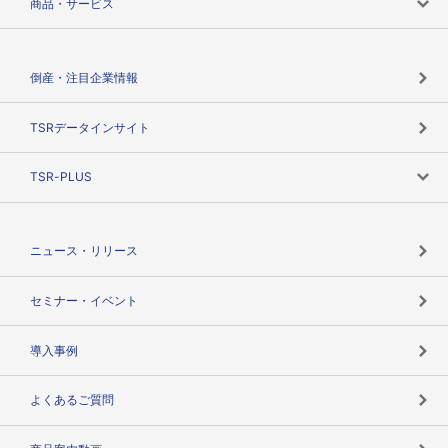
商品・サービス
会社概要
カテゴリで探す
倒産・注目企業情報
TSRのビジョン
目的で探す
TSRデータインサイト
創業のあゆみ
ニーズで探す
TSR-PLUS
TSRのCSR
役割で探す
TSR-PLUSトップ
支社店一覧
ニュース・リリース
失敗しない与信管理とは
決算情報
セミナー・イベント
海外取引のノウハウ
パートナー体制
導入事例
企業データの有効活用
マルチステークホルダー
よくあるご質問
コンプライアンスチェック