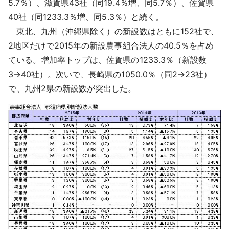
5.7％）、滋賀県43社（同19.4％増、同5.7％）、佐賀県
40社（同1233.3％増、同5.3％）と続く。
東北、九州（沖縄県除く）の新設数はともに152社で、
2地区だけで2015年の新設農事組合法人の40.5％を占め
ている。増加率トップは、佐賀県の1233.3％（新設数
3→40社）。次いで、長崎県の1050.0％（同2→23社）
で、九州2県の新設数が突出した。