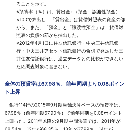
ることを示す。
※
預貸率（％）は、貸出金÷（預金＋譲渡性預金）
×100で算出し、「貸出金」は貸借対照表の資産の部
から、また、「預金」と「譲渡性預金」は、貸借対
照表の負債の部から抽出した。
※
2012年4月1日に住友信託銀行・中央三井信託銀
行・中央三井アセット信託銀行の合併で発足した三
井住友信託銀行は、過去データとの比較ができない
ため調査対象に含まない。
全体の預貸率は67.98％、前年同期より0.08ポイン
ト上昇
銀行114行の2015年9月期単独決算ベースの預貸率は、
67.98％（前年同期67.90％）で前年同期を0.08ポイント
上回った。2011年以降の9月期中間決算では、2011年が
68.54％、12年が68.35％、13年が67.99％、14年が