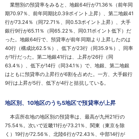
業態別の預貸率をみると、地銀64行が71.36％（前年同
期70.97％、前年同期比0.39ポイント上昇）、第二地銀41
行が73.24％（同72.71％、同0.53ポイント上昇）、大手
銀行9行が65.11％（同65.22％、同0.11ポイント低下）だ
った。地銀64行で、預貸率が前年同期より上昇したのは
40行（構成比62.5％）、低下が23行（同35.9％）、同率
が1行だった。第二地銀41行は、上昇が26行（同
63.4％）、低下が14行（同34.1％）で、地銀、第二地銀
はともに預貸率の上昇行が6割を占めた。一方、大手銀行
9行は上昇が5行、低下が4行と拮抗している。
地区別、10地区のうち5地区で預貸率が上昇
本店所在地の地区別の預貸率は、最高が九州21行の
75.54％。次いで近畿11行が73.21％、関東（東京を除
く）19行が72.56％、北陸6行が72.43％、中部14行が