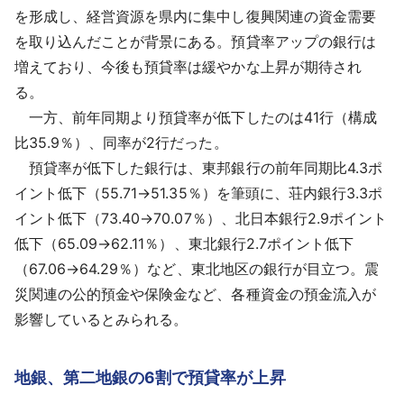
を形成し、経営資源を県内に集中し復興関連の資金需要
を取り込んだことが背景にある。預貸率アップの銀行は
増えており、今後も預貸率は緩やかな上昇が期待され
る。
一方、前年同期より預貸率が低下したのは41行（構成
比35.9％）、同率が2行だった。
預貸率が低下した銀行は、東邦銀行の前年同期比4.3ポ
イント低下（55.71→51.35％）を筆頭に、荘内銀行3.3ポ
イント低下（73.40→70.07％）、北日本銀行2.9ポイント
低下（65.09→62.11％）、東北銀行2.7ポイント低下
（67.06→64.29％）など、東北地区の銀行が目立つ。震
災関連の公的預金や保険金など、各種資金の預金流入が
影響しているとみられる。
地銀、第二地銀の6割で預貸率が上昇