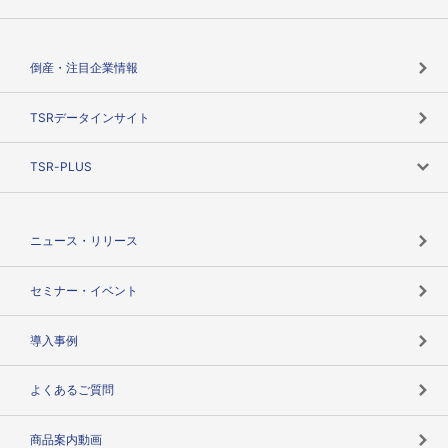
会社概要
カテゴリで探す
倒産・注目企業情報
TSRのビジョン
目的で探す
TSRデータインサイト
創業のあゆみ
ニーズで探す
TSR-PLUS
TSRのCSR
役割で探す
TSR-PLUSトップ
支社店一覧
ニュース・リリース
失敗しない与信管理とは
決算情報
セミナー・イベント
海外取引のノウハウ
パートナー体制
導入事例
企業データの有効活用
マルチステークホルダー
よくあるご質問
コンプライアンスチェック
商品案内動画