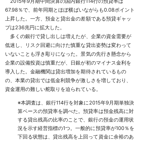
2015年9月期中間決算の国内銀行114行の預貸率は
採用情報
67.98％で、前年同期とほぼ横ばいながらも0.08ポイント
上昇した。一方、預金と貸出金の差額である預貸ギャッ
よくあるご質問
プは236兆円に拡大した。
多くの銀行で貸し出しは増えたが、企業の資金需要が
English
低迷し、リスク回避に向けた慎重な貸出姿勢は変わって
いないことも浮き彫りになった。景気の先行き懸念から
企業の設備投資は慎重だが、日銀が初のマイナス金利を
導入した。金融機関は貸出増加を期待されているもの
の、本業の貸出では低金利競争が激しさを増しており、
資金運用の難しい舵取りを迫られている。
※
本調査は、銀行114行を対象に2015年9月期単独決
算ベースの預貸率を調べた。預貸率は預金残高に対
する貸出残高の比率のことで、銀行の預金の運用状
況を示す経営指標の1つ。一般的に預貸率が100％を
下回る状態は、貸出残高を上回って資金に余裕のあ