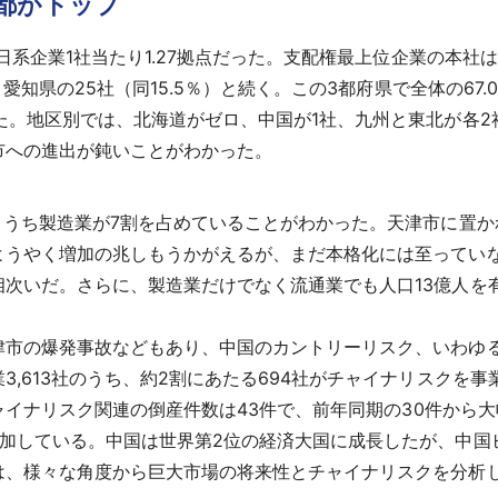
都がトップ
日系企業1社当たり1.27拠点だった。支配権最上位企業の本社は
、愛知県の25社（同15.5％）と続く。この3都府県で全体の6
た。地区別では、北海道がゼロ、中国が1社、九州と東北が各
市への進出が鈍いことがわかった。
うち製造業が7割を占めていることがわかった。天津市に置かれ
ようやく増加の兆しもうかがえるが、まだ本格化には至ってい
相次いだ。さらに、製造業だけでなく流通業でも人口13億人を
津市の爆発事故などもあり、中国のカントリーリスク、いわゆ
,613社のうち、約2割にあたる694社がチャイナリスクを事
チャイナリスク関連の倒産件数は43件で、前年同期の30件から大
増加している。中国は世界第2位の経済大国に成長したが、中国
は、様々な角度から巨大市場の将来性とチャイナリスクを分析