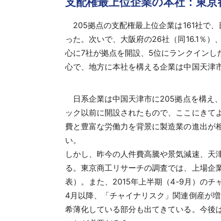
支配権最上位企業の本社：東京
205拠点の支配権最上位企業は161社で、
った。次いで、大阪府の26社（同16.1％）
心に7社が拠点を開設、5位にランクインし
心で、地方に本社を構える企業は中国天津
日系企業は中国天津市に205拠点を構え、
ック以前に開設されたもので、ここにきて
費と豊富な労働力を背景に製造業の進出が
い。
しかし、昨今の人件費高騰や景気減速、天
る。東京商工リサーチの調査では、上場企業3
表）。また、2015年上半期（4-9月）の
4月以降、「チャイナリスク」関連倒産が
希薄化している部分も出てきている。今後