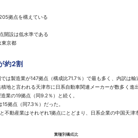
205拠点を構えている
拠点開設は低水準である
は東京都
が約2割
は製造業が147拠点（構成比71.7％）で最も多く、内訳は
の集積地と言われる天津市に日系自動車関連メーカーが数多く進
製造業の19拠点（同9.2％）と続く。
は15拠点（同7.3％）だった。
業と不動産業はそれぞれ1拠点にとどまり、日系企業の中国天津