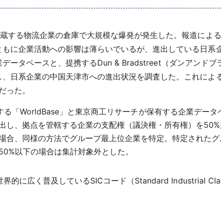
貯蔵する物流企業の倉庫で大規模な爆発が発生した。報道によ
ともに企業活動への影響は薄らいでいるが、進出している日系
タベースと、提携するDun & Bradstreet（ダンアン
、日系企業の中国天津市への進出状況を調査した。これによる
社だった。
tが提供する「WorldBase」と東京商工リサーチが保有する企業デー
出し、拠点を管轄する企業の支配権（議決権・所有権）を50
場合、同様の方法でグループ最上位企業を特定。特定されたグ
50%以下の場合は集計対象外とした。
普及しているSICコード（Standard Industrial Classi