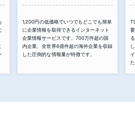
あ
1,200円の低価格でいつでもどこでも簡単
T
丈
に企業情報を取得できるインターネット
要
」
企業情報サービスです。700万件超の国
る
こ
内企業、全世界6億件超の海外企業を収録
し
ー
した圧倒的な情報量が特徴です。
イ
た