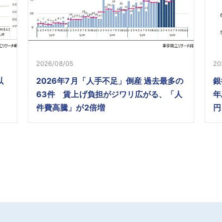
2026/08/05
20
以
2026年7月「人手不足」倒産 過去最多の
銀
63件 賃上げ負担がジワリ広がる、「人
年
件費高騰」が2倍増
円