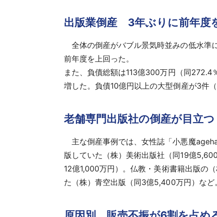
出版業倒産 3年ぶりに前年度
全体の倒産がバブル景気時並みの低水準に抑制
前年度を上回った。
また、負債総額は113億300万円（同272.4
増した。負債10億円以上の大型倒産が3件
老舗専門出版社の倒産が目立つ
主な倒産事例では、女性誌「小悪魔ageh
版していた（株）美術出版社（同19億5,
12億1,000万円）。仏教・美術書籍出版
た（株）青空出版（同3億5,400万円）など
原因別、販売不振が6割を占め