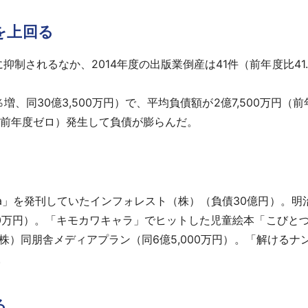
を上回る
されるなか、2014年度の出版業倒産は41件（前年度比41.
％増、同30億3,500万円）で、平均負債額が2億7,500万円（前
（前年度ゼロ）発生して負債が膨らんだ。
a」を発刊していたインフォレスト（株）（負債30億円）。明
600万円）。「キモカワキャラ」でヒットした児童絵本「こび
の（株）同朋舎メディアプラン（同6億5,000万円）。「解け
。
る