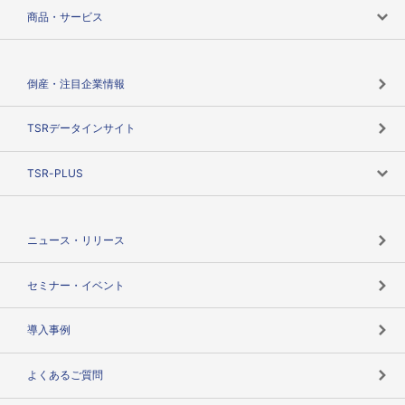
会社案内トップ
商品・サービス
会社概要
カテゴリで探す
倒産・注目企業情報
TSRのビジョン
目的で探す
TSRデータインサイト
創業のあゆみ
ニーズで探す
TSR-PLUS
TSRのCSR
役割で探す
TSR-PLUSトップ
支社店一覧
ニュース・リリース
失敗しない与信管理とは
決算情報
セミナー・イベント
海外取引のノウハウ
パートナー体制
導入事例
企業データの有効活用
マルチステークホルダー
よくあるご質問