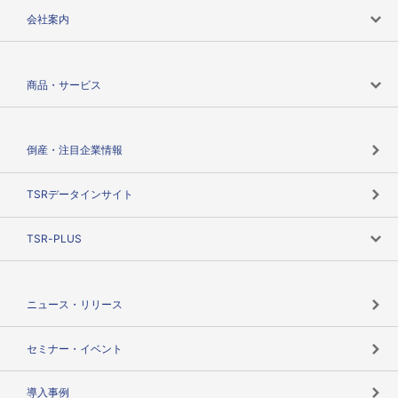
会社案内
会社案内トップ
商品・サービス
会社概要
カテゴリで探す
倒産・注目企業情報
TSRのビジョン
目的で探す
TSRデータインサイト
創業のあゆみ
ニーズで探す
TSR-PLUS
TSRのCSR
役割で探す
TSR-PLUSトップ
支社店一覧
ニュース・リリース
失敗しない与信管理とは
決算情報
セミナー・イベント
海外取引のノウハウ
パートナー体制
導入事例