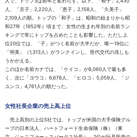
人で、トップ3は前年と変わらず。以下、「裕子」2,430
人、「京子」2,220人、「恵子」2,158人、「久美子」
2,109人の順。トップの「和子」は、昭和の始まりから昭
和27年（1952年）頃まで、女性の生まれ年別の名前ラン
キングで常にトップを占めたことも影響した。ただし上
位20位では、「子」がつく名前が大半だが、唯一19位に
「明美」（1,313人）がランクインし、世代交代の兆しも
うかがえる。
このほか名前カナでは、「ケイコ」が8,060人で最も多
く、次に「ヨウコ」6,678人、「ヒロコ」5,059人、「ジ
ユンコ」4,761人の順だった。
女性社長企業の売上高上位
売上高別の上位5社では、トップが米国の大手保険グル
ープの日本法人、ハートフォード生命保険（株）（東
京、ジェニファー・スパークス社長）、2位が玩具販売の