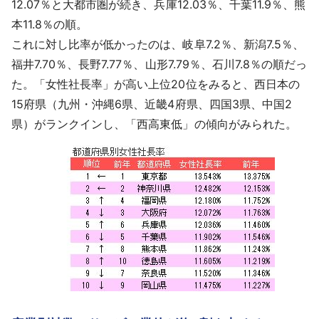
12.07％と大都市圏が続き、兵庫12.03％、千葉11.9％、熊
本11.8％の順。
これに対し比率が低かったのは、岐阜7.2％、新潟7.5％、
福井7.70％、長野7.77％、山形7.79％、石川7.8％の順だっ
た。「女性社長率」が高い上位20位をみると、西日本の
15府県（九州・沖縄6県、近畿4府県、四国3県、中国2
県）がランクインし、「西高東低」の傾向がみられた。