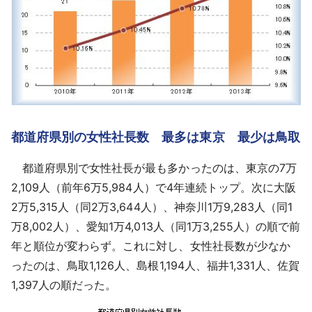
都道府県別の女性社長数 最多は東京 最少は鳥取
都道府県別で女性社長が最も多かったのは、東京の7万
2,109人（前年6万5,984人）で4年連続トップ。次に大阪
2万5,315人（同2万3,644人）、神奈川1万9,283人（同1
万8,002人）、愛知1万4,013人（同1万3,255人）の順で前
年と順位が変わらず。これに対し、女性社長数が少なか
ったのは、鳥取1,126人、島根1,194人、福井1,331人、佐賀
1,397人の順だった。