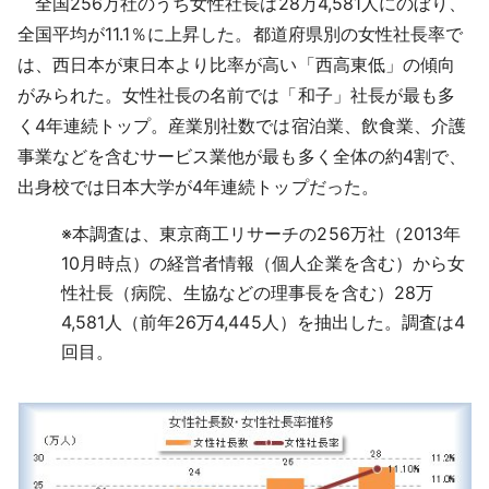
全国256万社のうち女性社長は28万4,581人にのぼり、
採用情報
全国平均が11.1％に上昇した。都道府県別の女性社長率で
は、西日本が東日本より比率が高い「西高東低」の傾向
よくあるご質問
がみられた。女性社長の名前では「和子」社長が最も多
く4年連続トップ。産業別社数では宿泊業、飲食業、介護
English
事業などを含むサービス業他が最も多く全体の約4割で、
出身校では日本大学が4年連続トップだった。
※
本調査は、東京商工リサーチの256万社（2013年
10月時点）の経営者情報（個人企業を含む）から女
性社長（病院、生協などの理事長を含む）28万
4,581人（前年26万4,445人）を抽出した。調査は4
回目。