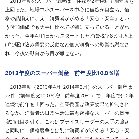
2013年度のスーパー倒産は、件数が2年連続で前年度を
採用情報
上回った。地場中小スーパーを中心に破綻が目立ち、価
格や品揃えに加え、消費者が求める「安心・安全」とい
よくあるご質問
う付加価値でも大手に比べて劣勢に立っていることがわ
かった。今年4月1日からスタートした消費税率8％引き上
English
げで駆け込み需要の反動など個人消費への影響も懸念さ
れ、今後の動向から目が離せない。
2013年度のスーパー倒産 前年度比10.0％増
2013年度（2013年4月-2014年3月）のスーパー倒産は
77件（前年度比10.0％増、前年度70件）で、年度では2年
連続で前年を上回った。企業倒産は政策効果で抑制され
るなか、消費者の日常生活に最も密接なスーパーの倒産
増加は目を引く。これはプライスリーダーの大手の強さ
と同時に、価格競争とは別に消費者が求める「安心・安
全」面でも、中小スーパーが劣勢に立たされていること