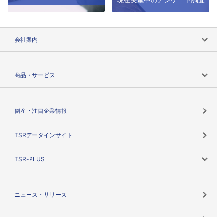
会社案内
会社案内トップ
商品・サービス
会社概要
カテゴリで探す
倒産・注目企業情報
TSRのビジョン
目的で探す
TSRデータインサイト
創業のあゆみ
ニーズで探す
TSR-PLUS
TSRのCSR
役割で探す
TSR-PLUSトップ
支社店一覧
ニュース・リリース
失敗しない与信管理とは
決算情報