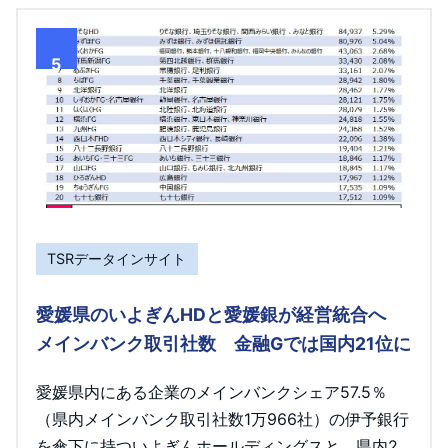
5
TSRデータインサイト
愛媛県のいよぎんHDと愛媛銀が経営統合へ
メインバンク取引社数 金融Gでは国内21位に
愛媛県内にある企業のメインバンクシェア57.5％
（県内メインバンク取引社数1万966社）の伊予銀行
を傘下に持ついよぎんホールディングスと、県内2