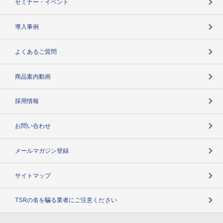
セミナー・イベント
海外取引のノウハウ
パートナー体制
導入事例
企業データの有効活用
マルチステークホルダー
よくあるご質問
コンプライアンスチェック
商品案内動画
用語辞典
採用情報
お問い合わせ
メールマガジン登録
サイトマップ
TSRの名を騙る業者にご注意ください