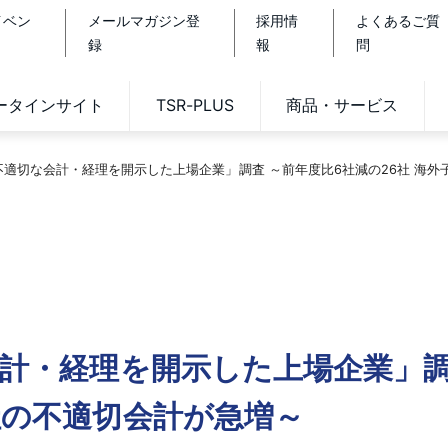
イベン
メールマガジン登
採用情
よくあるご質
録
報
問
データインサイト
TSR-PLUS
商品・サービス
「不適切な会計・経理を開示した上場企業」調査 ～前年度比6社減の26社 海
会計・経理を開示した上場企業」調
社の不適切会計が急増～