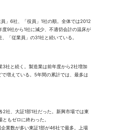
員」6社、「役員」1社の順。全体では2012
年度9社から1社に減少、不適切会計の温床が
社、「従業員」の31社と続いている。
業3社と続く。製造業は前年度から2社増加
どで増えている。5年間の累計では、最多は
が各2社、大証1部1社だった。新興市場では東
市場ともゼロに終わった。
場企業数が多い東証1部が46社で最多。上場