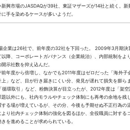
新興市場のJASDAQが39社、東証マザーズが14社と続く。
計に手を染めるケースが多いようだ。
場企業は26社で、前年度の32社を下回った。 2009年3月
以降、コーポレートガバナンス（企業統治）、内部統制をより厳
の開示社数を抑え込んだ。
前年度から倍増し、なかでも2011年度はゼロだった「海外
計上」など、目が行き届きにくい分、発見が遅れて損失を膨ら
や「循環取引」など、粉飾決算が目立ったが、2012年度は「架
課題以外にも、社内モラルやチェック体制にも再考の余地を残
躍する場が増えているが、その分、今後も予期せぬ不正行為の
により社内チェック体制の強化を図るほか、全役職員に対する
動きを進めることが求められている。