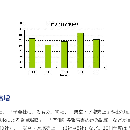
倍増
1社、 「子会社によるもの」10社、「架空・水増売上」5社の
請求による金員騙取」、「有価証券報告書の虚偽記載」などが
10社）、「架空・水増売上」（3社→5社）など。2011年度