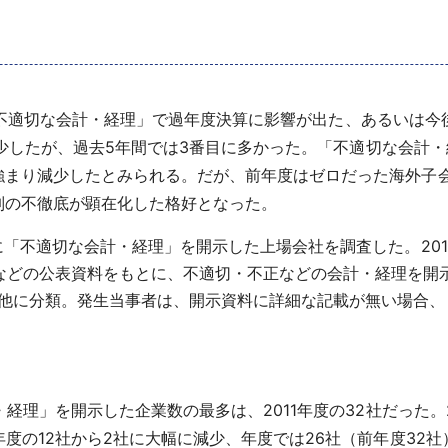
月）に「不適切な会計・経理」で過年度決算に影響が出た、あるい
社減少したが、過去5年間では3番目に多かった。「不適切な会
強まり減少したとみられる。だが、前年度はゼロだった海外子
制の不徹底が顕在化した格好となった。
度に「不適切な会計・経理」を開示した上場会社を調査した。201
などの公表資料をもとに、不適切・不正などの会計・経理を開
他に分類。発生当事者は、開示資料に詳細な記載が無い場合、
・経理」を開示した企業数の最多は、2011年度の32社だった。2
度の12社から2社に大幅に減少、年度では26社（前年度32