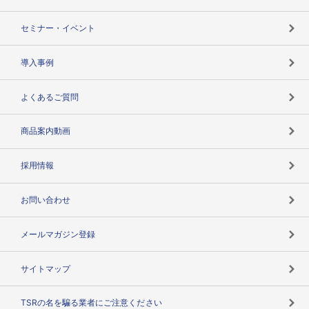
失敗しない与信管理とは
決算情報
セミナー・イベント
海外取引のノウハウ
パートナー体制
導入事例
企業データの有効活用
マルチステークホルダー
よくあるご質問
コンプライアンスチェック
商品案内動画
用語辞典
採用情報
お問い合わせ
メールマガジン登録
サイトマップ
TSRの名を騙る業者にご注意ください