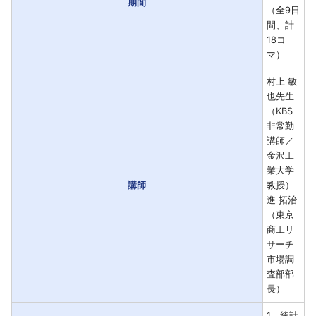
期間
（全9日
間、計
18コ
マ）
村上 敏
也先生
（KBS
非常勤
講師／
金沢工
業大学
講師
教授）
進 拓治
（東京
商工リ
サーチ
市場調
査部部
長）
1．統計