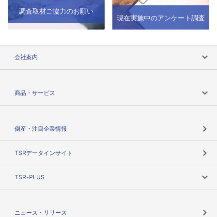
調査取材ご協力のお願い
現在実施中のアンケート調査
会社案内
会社案内トップ
商品・サービス
会社概要
カテゴリで探す
倒産・注目企業情報
TSRのビジョン
目的で探す
TSRデータインサイト
創業のあゆみ
ニーズで探す
TSR-PLUS
TSRのCSR
役割で探す
TSR-PLUSトップ
支社店一覧
ニュース・リリース