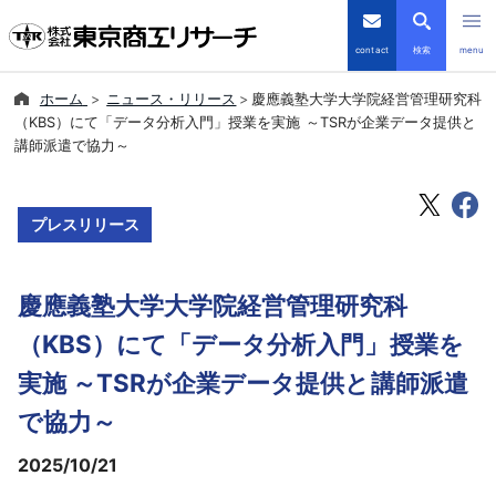
contact
検索
menu
ホーム
ニュース・リリース
慶應義塾大学大学院経営管理研究科
倒産・注目企業情報
（KBS）にて「データ分析入門」授業を実施 ～TSRが企業データ提供と
講師派遣で協力～
TSRデータインサイト
プレスリリース
TSR-PLUS
優良企業サイト
慶應義塾大学大学院経営管理研究科
（KBS）にて「データ分析入門」授業を
会社案内
実施 ～TSRが企業データ提供と講師派遣
商品・サービス
で協力～
導入事例
2025/10/21