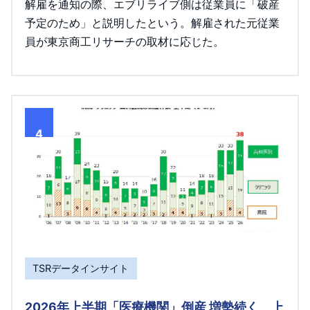
解雇を通知の際、エブリライブ側は従業員に「破産
予定のため」と説明したという。解雇された元従業
員が東京商工リサーチの取材に応じた。
4
TSRデータインサイト
2026年上半期「医療機関」倒産 増勢続く 上