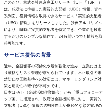
このたび、株式会社東京商工リサーチ（以下 「TSR」）
採用情報
は、犯収法に準拠した実質的支配者（UBO）情報、資本
系列図、役員情報を取得できるサービス「実質的支配者
よくあるご質問
（UBO）情報」をリリースしました。独自アルゴリズム
により、瞬時に実質的支配者を特定でき、企業名を検索
English
するだけのシンプルな操作で、24時間いつでも情報を取
得可能です。
サービス提供の背景
近年、金融犯罪の巧妙化や規制強化が進み、企業にはよ
り厳格なリスク管理が求められています。不正取引の未
然防止や国際基準への対応には、マネーロンダリング対
策と透明性の確保が不可欠です。
日本はFATF（金融活動作業部会）から「重点フォローア
ップ国」に指定され、政府は金融機関等に対し、実質的
支配者（UBO）情報の透明性向上や継続的な顧客管理の