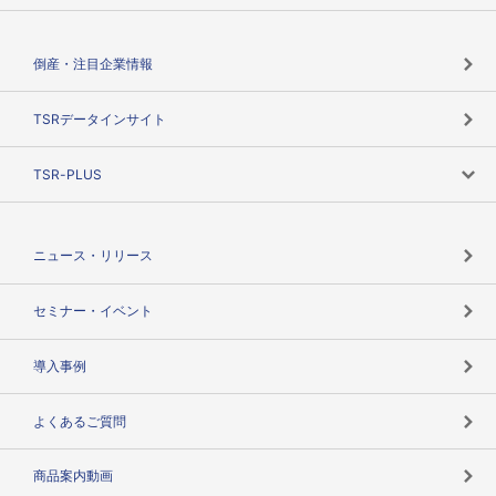
会社概要
カテゴリで探す
倒産・注目企業情報
TSRのビジョン
目的で探す
TSRデータインサイト
創業のあゆみ
ニーズで探す
TSR-PLUS
TSRのCSR
役割で探す
TSR-PLUSトップ
支社店一覧
ニュース・リリース
失敗しない与信管理とは
決算情報
セミナー・イベント
海外取引のノウハウ
パートナー体制
導入事例
企業データの有効活用
マルチステークホルダー
よくあるご質問
コンプライアンスチェック
商品案内動画