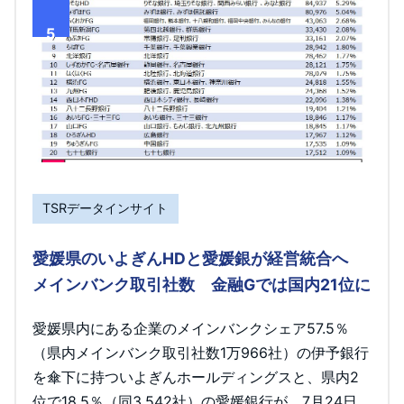
5
TSRデータインサイト
愛媛県のいよぎんHDと愛媛銀が経営統合へ
メインバンク取引社数 金融Gでは国内21位に
愛媛県内にある企業のメインバンクシェア57.5％
（県内メインバンク取引社数1万966社）の伊予銀行
を傘下に持ついよぎんホールディングスと、県内2
位で18.5％（同3,542社）の愛媛銀行が、7月24日