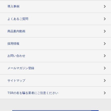
海外取引のノウハウ
パートナー体制
導入事例
企業データの有効活用
マルチステークホルダー
よくあるご質問
コンプライアンスチェック
商品案内動画
用語辞典
採用情報
お問い合わせ
メールマガジン登録
サイトマップ
TSRの名を騙る業者にご注意ください