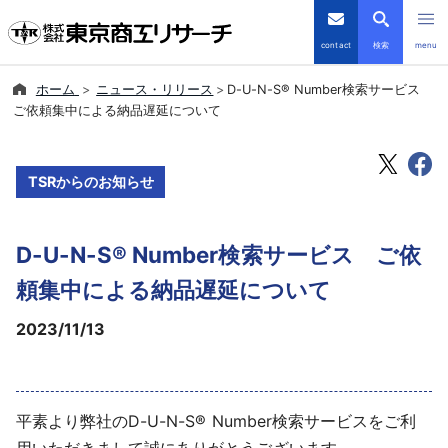
contact
検索
menu
ホーム
ニュース・リリース
D-U-N-S® Number検索サービス
倒産・注目企業情報
ご依頼集中による納品遅延について
TSRデータインサイト
TSRからのお知らせ
TSR-PLUS
D-U-N-S® Number検索サービス ご依
優良企業サイト
頼集中による納品遅延について
会社案内
2023/11/13
商品・サービス
導入事例
平素より弊社のD-U-N-S® Number検索サービスをご利