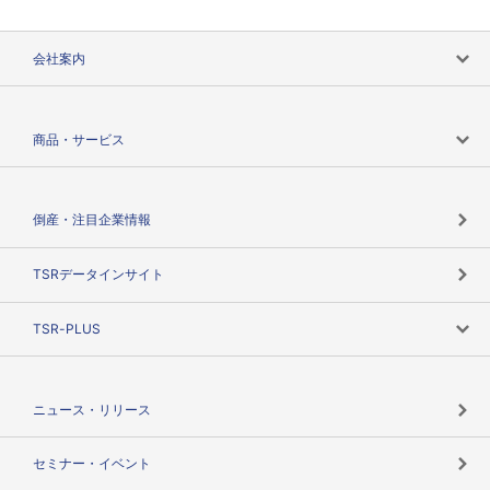
会社案内
会社案内トップ
商品・サービス
会社概要
カテゴリで探す
倒産・注目企業情報
TSRのビジョン
目的で探す
TSRデータインサイト
創業のあゆみ
ニーズで探す
TSR-PLUS
TSRのCSR
役割で探す
TSR-PLUSトップ
支社店一覧
ニュース・リリース
失敗しない与信管理とは
決算情報
セミナー・イベント