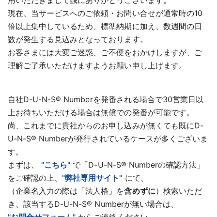
用いただきまして誠にありがとうございます。
採用情報
現在、当サービスへのご依頼・お問い合せが通常時の10
倍以上集中しているため、標準納期に加え、数週間の日
よくあるご質問
数が発生する見込みとなっております。
お客さまには大変ご迷惑、ご不便をおかけしますが、ご
English
理解ご了承いただけますようお願い申し上げます。
自社D-U-N-S® Numberを発番される場合で30営業日以
上お待ちいただける場合は無償での発番が可能です。
尚、これまでに貴社からのお申し込みが無くても既にD-
U-N-S® Numberが発行されているケースが多くございま
す。
まずは、
"こちら"
で「D-U-N-S® Numberの確認方法」
をご確認の上、
"弊社専用サイト"
にて、
（企業名入力の際は「法人格」を
含めずに
）検索いただ
き、該当するD-U-N-S® Numberが無い場合は、