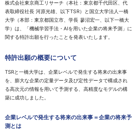
株式会社東京商工リサーチ（本社：東京都千代田区、代
採用情報
表取締役社長 河原光雄、以下TSR）と国立大学法人一橋
大学（本部：東京都国立市、学長 蓼沼宏一、以下一橋大
よくあるご質問
学）は、「機械学習手法・AIを用いた企業の将来予測」に
関する特許出願を行ったことを発表いたします。
English
特許出願の概要について
TSRと一橋大学は、企業レベルで発生する将来の出来事
を、膨大な企業の定量データ及び定性データで構成され
る高次元の情報を用いて予測する、高精度なモデルの構
築に成功しました。
企業レベルで発生する将来の出来事＝企業の将来予
測とは