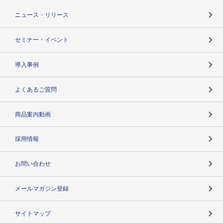
TSR-PLUSトップ
支社店一覧
ニュース・リリース
失敗しない与信管理とは
決算情報
セミナー・イベント
海外取引のノウハウ
パートナー体制
導入事例
企業データの有効活用
マルチステークホルダー
よくあるご質問
コンプライアンスチェック
商品案内動画
用語辞典
採用情報
お問い合わせ
メールマガジン登録
サイトマップ