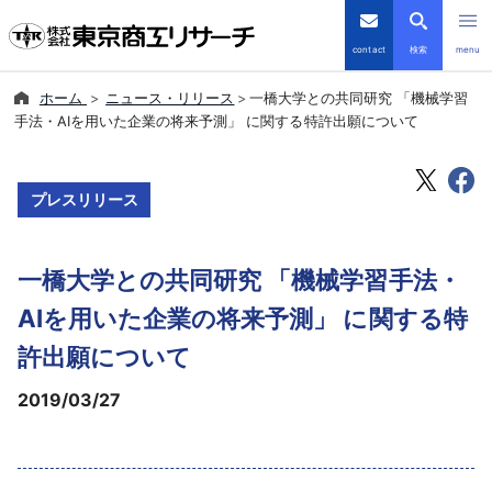
contact
検索
menu
ホーム
ニュース・リリース
一橋大学との共同研究 「機械学習
倒産・注目企業情報
手法・AIを用いた企業の将来予測」 に関する特許出願について
TSRデータインサイト
プレスリリース
TSR-PLUS
一橋大学との共同研究 「機械学習手法・
優良企業サイト
AIを用いた企業の将来予測」 に関する特
会社案内
許出願について
2019/03/27
商品・サービス
導入事例