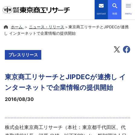
contact
検索
menu
ホーム
ニュース・リリース
東京商工リサーチとJIPDECが連携
倒産・注目企業情報
し インターネットで企業情報の提供開始
TSRデータインサイト
プレスリリース
TSR-PLUS
東京商工リサーチとJIPDECが連携し イ
優良企業サイト
ンターネットで企業情報の提供開始
会社案内
2016/08/30
商品・サービス
導入事例
株式会社東京商工リサーチ（本社：東京都千代田区、代