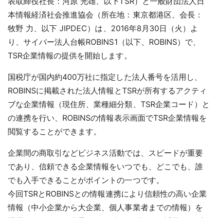
表取締役社長：河原 光雄、以下TSR）と一般財団法人日
採用情報
本情報経済社会推進協会（所在地：東京都港区、会長：
牧野 力、以下 JIPDEC）は、2016年8月30日（火）よ
よくあるご質問
り、サイバー法人台帳ROBINS1（以下、ROBINS）で、
TSR企業情報の提供を開始します。
English
国税庁が国内約400万社に指定した法人番号を活用し、
ROBINSに掲載された法人情報とTSRが所有するアクティ
ブな企業情報（現住所、業種細分類、TSR企業コード）と
の連携を行い、ROBINSの情報表示画面でTSR企業情報を
閲覧することができます。
企業間の商取引などビジネス活動では、スピードが重要
であり、信頼できる企業情報をいつでも、どこでも、誰
でも入手できることがポイントの一つです。
今回TSRとROBINSとの情報連携により信頼性の高い企業
情報（中小企業から大企業、個人事業者までの情報）を