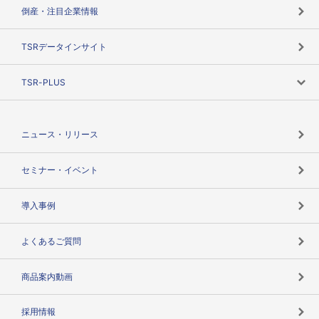
カテゴリで探す
倒産・注目企業情報
TSRのビジョン
目的で探す
TSRデータインサイト
創業のあゆみ
ニーズで探す
TSR-PLUS
TSRのCSR
役割で探す
TSR-PLUSトップ
支社店一覧
ニュース・リリース
失敗しない与信管理とは
決算情報
セミナー・イベント
海外取引のノウハウ
パートナー体制
導入事例
企業データの有効活用
マルチステークホルダー
よくあるご質問
コンプライアンスチェック
商品案内動画
用語辞典
採用情報