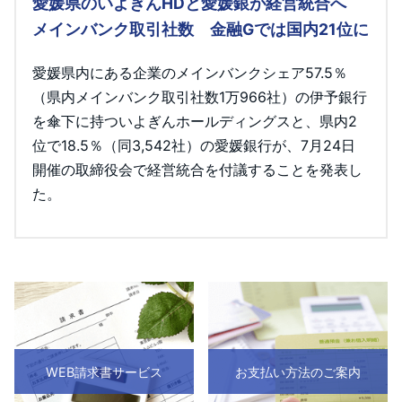
愛媛県のいよぎんHDと愛媛銀が経営統合へ
メインバンク取引社数 金融Gでは国内21位に
愛媛県内にある企業のメインバンクシェア57.5％
（県内メインバンク取引社数1万966社）の伊予銀行
を傘下に持ついよぎんホールディングスと、県内2
位で18.5％（同3,542社）の愛媛銀行が、7月24日
開催の取締役会で経営統合を付議することを発表し
た。
WEB請求書サービス
お支払い方法のご案内