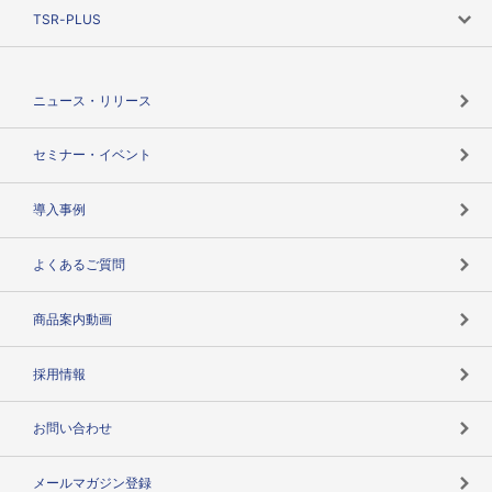
ニーズで探す
TSR-PLUS
TSRのCSR
役割で探す
TSR-PLUSトップ
支社店一覧
ニュース・リリース
失敗しない与信管理とは
決算情報
セミナー・イベント
海外取引のノウハウ
パートナー体制
導入事例
企業データの有効活用
マルチステークホルダー
よくあるご質問
コンプライアンスチェック
商品案内動画
用語辞典
採用情報
お問い合わせ
メールマガジン登録