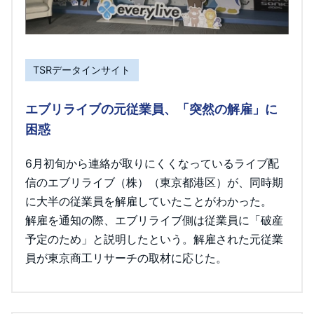
TSRデータインサイト
エブリライブの元従業員、「突然の解雇」に
困惑
6月初旬から連絡が取りにくくなっているライブ配
信のエブリライブ（株）（東京都港区）が、同時期
に大半の従業員を解雇していたことがわかった。
解雇を通知の際、エブリライブ側は従業員に「破産
予定のため」と説明したという。解雇された元従業
員が東京商工リサーチの取材に応じた。