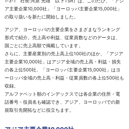
1-3-1 社長:河原 光雄 以下TSR）は、このたび、「アジ
採用情報
ア主要企業10,000社」「ヨーロッパ主要企業15,000社」
の取り扱いを新たに開始しました。
よくあるご質問
アジア、ヨーロッパの主要企業をさまざまなランキング
English
形式で紹介。売上高や利益、従業員数などのデータは、
国ごとに売上高順で掲載しています。
さらに、主要産業別の売上高上位100社のほか、「アジア
主要企業10,000社」はアジア全域の売上高・利益・損失
の各上位500社、「ヨーロッパ主要企業15,000社」はヨ
ーロッパ全域の売上高・利益・従業員数の各上位500社も
収録。
アルファベット順のインデックスでは各企業の住所・電
話番号・役員名も確認でき、アジア、ヨーロッパでの新
規取引先開拓などに役立ちます。