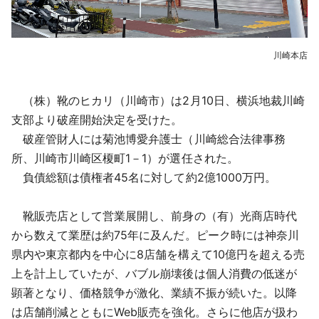
川崎本店
（株）靴のヒカリ（川崎市）は2月10日、横浜地裁川崎
支部より破産開始決定を受けた。
破産管財人には菊池博愛弁護士（川崎総合法律事務
所、川崎市川崎区榎町1－1）が選任された。
負債総額は債権者45名に対して約2億1000万円。
靴販売店として営業展開し、前身の（有）光商店時代
から数えて業歴は約75年に及んだ。ピーク時には神奈川
県内や東京都内を中心に8店舗を構えて10億円を超える売
上を計上していたが、バブル崩壊後は個人消費の低迷が
顕著となり、価格競争が激化、業績不振が続いた。以降
は店舗削減とともにWeb販売を強化。さらに他店が扱わ