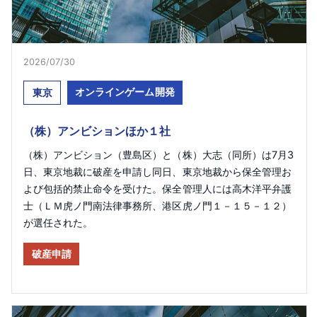
2026/07/30
オンラインゲーム開発
東京
（株）アンビションほか１社
（株）アンビション（豊島区）と（株）大志（同所）は7月3
日、東京地裁に破産を申請し同日、東京地裁から保全管理お
よび包括的禁止命令を受けた。保全管理人には高木洋平弁護
士（ＬＭ虎ノ門南法律事務所、港区虎ノ門１－１５－１２）
が選任された。
破産申請