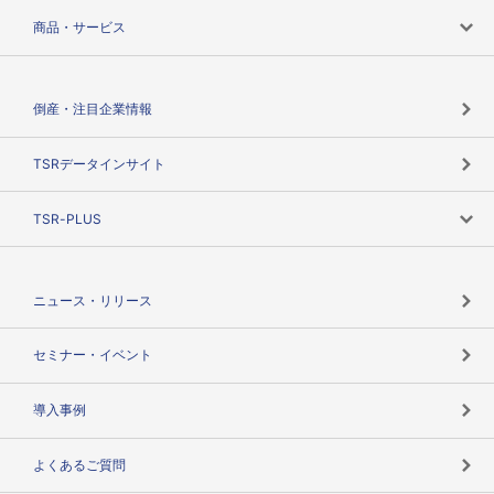
会社案内トップ
商品・サービス
会社概要
カテゴリで探す
倒産・注目企業情報
TSRのビジョン
目的で探す
TSRデータインサイト
創業のあゆみ
ニーズで探す
TSR-PLUS
TSRのCSR
役割で探す
TSR-PLUSトップ
支社店一覧
ニュース・リリース
失敗しない与信管理とは
決算情報
セミナー・イベント
海外取引のノウハウ
パートナー体制
導入事例
企業データの有効活用
マルチステークホルダー
よくあるご質問