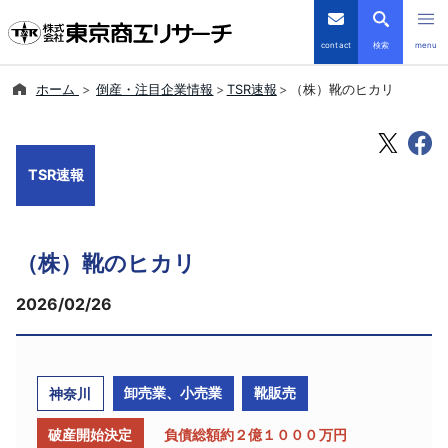
contact
検索
menu
ホーム
倒産・注目企業情報
TSR速報
（株）靴のヒカリ
倒産・注目企業情報
TSRデータインサイト
TSR速報
TSR-PLUS
（株）靴のヒカリ
優良企業サイト
2026/02/26
会社案内
商品・サービス
卸売業、小売業
靴販売
神奈川
導入事例
破産開始決定
負債総額約２億１０００万円