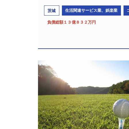
生活関連サービス業、娯楽業
茨城
負債総額１３億８３２万円