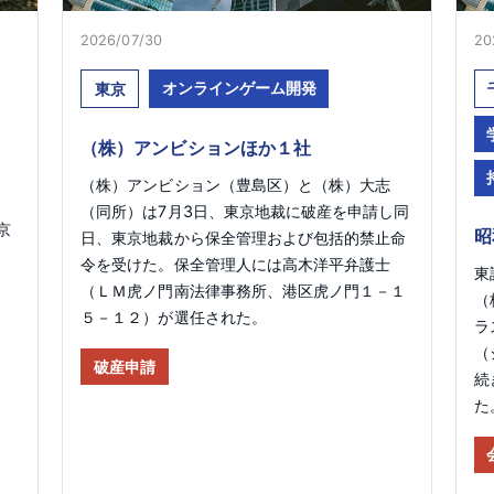
2026/07/30
20
オンラインゲーム開発
東京
（株）アンビションほか１社
（株）アンビション（豊島区）と（株）大志
（同所）は7月3日、東京地裁に破産を申請し同
京
昭
日、東京地裁から保全管理および包括的禁止命
令を受けた。保全管理人には高木洋平弁護士
東
（ＬＭ虎ノ門南法律事務所、港区虎ノ門１－１
（
５－１２）が選任された。
ラ
（
破産申請
続
た