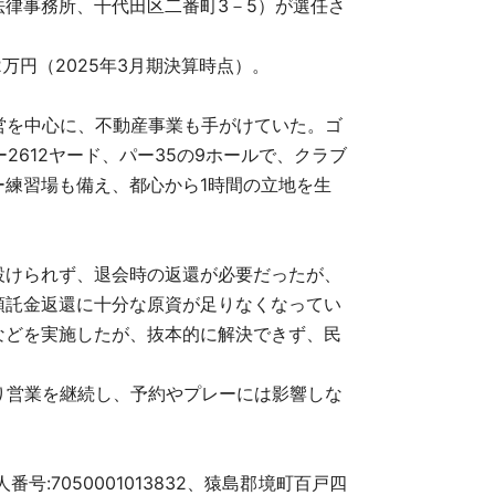
律事務所、千代田区二番町3－5）が選任さ
万円（2025年3月期決算時点）。
営を中心に、不動産事業も手がけていた。ゴ
2612ヤード、パー35の9ホールで、クラブ
練習場も備え、都心から1時間の立地を生
けられず、退会時の返還が必要だったが、
預託金返還に十分な原資が足りなくなってい
などを実施したが、抜本的に解決できず、民
り営業を継続し、予約やプレーには影響しな
人番号:7050001013832、猿島郡境町百戸四