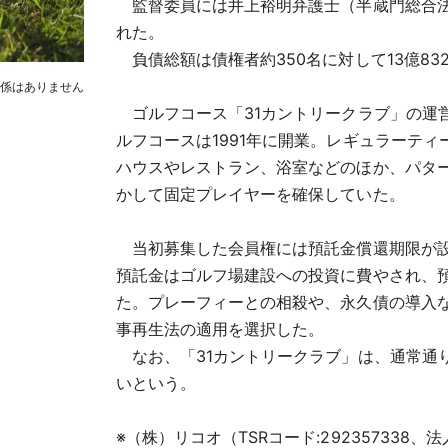
監督委員には井上裕明弁護士（半蔵門総合法
れた。
負債総額は債権者約350名に対して13億832
関係はありません
ゴルフコース「31カントリークラブ」の運
ルフコースは1991年に開業。レギュラーティー
ハウスやレストラン、浴室などのほか、パター
かして固定プレイヤーを確保していた。
当初募集した会員権には預託金償還期限が設
預託金はゴルフ場建設への投資に費やされ、
た。プレーフィーとの相殺や、永久債の導入
事再生法の適用を選択した。
なお、「31カントリークラブ」は、通常通
いという。
※（株）リコオ（TSRコード:292357338、法