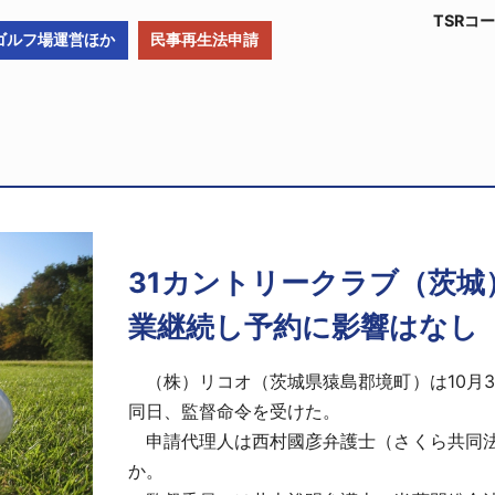
TSRコー
ゴルフ場運営ほか
民事再生法申請
31カントリークラブ（茨城
業継続し予約に影響はなし
（株）リコオ（茨城県猿島郡境町）は10月
同日、監督命令を受けた。
申請代理人は西村國彦弁護士（さくら共同法
か。