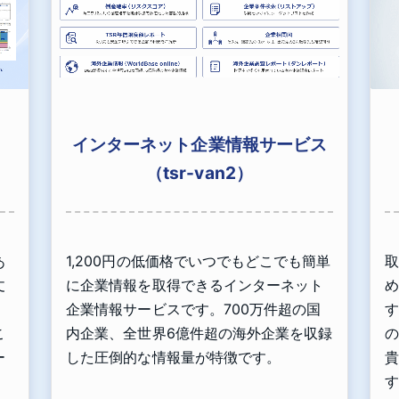
インターネット企業情報サービス
（tsr-van2）
あ
1,200円の低価格でいつでもどこでも簡単
取
丈
に企業情報を取得できるインターネット
め
」
企業情報サービスです。700万件超の国
す
こ
内企業、全世界6億件超の海外企業を収録
の
ー
した圧倒的な情報量が特徴です。
貴
す